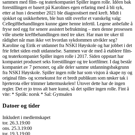
sammen med film- og teaterkompaniet Spiller ingen rolle. Idéen bak
forestillingen er basert på Karolines egen erfaring med å bli syk,
etter at hun i desember 2021 ble diagnostisert med kreft. Midt i
sjokket og usikkerheten, ble hun stilt overfor et vanskelig valg:
Cellegiftbehandlingen kunne gjøre henne infertil. Legene anbefalte å
fryse ned egg for senere assistert befruktning – men denne prosessen
ville utsette kreftbehandlingen med tre uker. Har man tre uker til
rådighet når man ikke vet hvordan sykdommen utvikler seg?
Karoline og Eirik er utdannet fra NSKI Høyskole og har jobbet i det
frie feltet siden endt utdannelse. Sammen var de med å etablere film-
og teaterkompaniet Spiller ingen rolle i 2017. Siden oppstart har
kompaniet produsert seks forestillinger og tre kortfilmer. I dag består
kompaniet av 7 personer, og alle deler samme utdanningsbakgrunn
fra NSKI Høyskole. Spiller ingen rolle har som visjon å skape ny og
original film- og scenekunst for et bredt publikum som røsker tak i
hjerterota eller trimmer lattermuskelen! Utover dette har de ingen
regler. Det er jo tross alt bare kunst, så det spiller ingen rolle. Fint å
vite: * Språk: norsk * Sal: Gymsalen
Datoer og tider
Inkludert i medlemskapet
tor. 26.3.
19:00
ons. 25.3.
19:00
tor. 19.3.
19:00