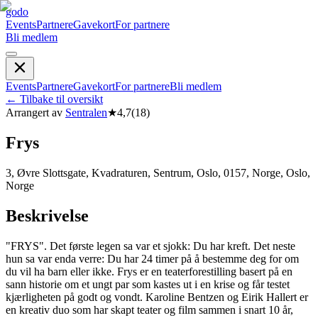
godo
Events
Partnere
Gavekort
For partnere
Bli medlem
Events
Partnere
Gavekort
For partnere
Bli medlem
←
Tilbake til oversikt
Arrangert av
Sentralen
★
4,7
(
18
)
Frys
3, Øvre Slottsgate, Kvadraturen, Sentrum, Oslo, 0157, Norge, Oslo,
Norge
Beskrivelse
"FRYS". Det første legen sa var et sjokk: Du har kreft. Det neste
hun sa var enda verre: Du har 24 timer på å bestemme deg for om
du vil ha barn eller ikke. Frys er en teaterforestilling basert på en
sann historie om et ungt par som kastes ut i en krise og får testet
kjærligheten på godt og vondt. Karoline Bentzen og Eirik Hallert er
en kreativ duo som har skapt teater og film sammen i snart 10 år,