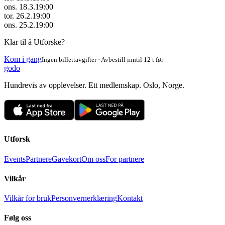
ons. 18.3.
19:00
tor. 26.2.
19:00
ons. 25.2.
19:00
Klar til å Utforske?
Kom i gang
Ingen billettavgifter · Avbestill inntil 12 t før
godo
Hundrevis av opplevelser. Ett medlemskap. Oslo, Norge.
Utforsk
Events
Partnere
Gavekort
Om oss
For partnere
Vilkår
Vilkår for bruk
Personvernerklæring
Kontakt
Følg oss