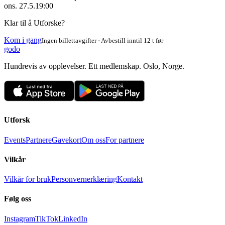
ons. 27.5.
19:00
Klar til å Utforske?
Kom i gang
Ingen billettavgifter · Avbestill inntil 12 t før
godo
Hundrevis av opplevelser. Ett medlemskap. Oslo, Norge.
Utforsk
Events
Partnere
Gavekort
Om oss
For partnere
Vilkår
Vilkår for bruk
Personvernerklæring
Kontakt
Følg oss
Instagram
TikTok
LinkedIn