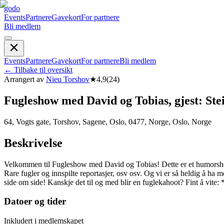
godo
Events
Partnere
Gavekort
For partnere
Bli medlem
Events
Partnere
Gavekort
For partnere
Bli medlem
←
Tilbake til oversikt
Arrangert av
Nieu Torshov
★
4,9
(
24
)
Fugleshow med David og Tobias, gjest: Ste
64, Vogts gate, Torshov, Sagene, Oslo, 0477, Norge, Oslo, Norge
Beskrivelse
Velkommen til Fugleshow med David og Tobias! Dette er et humorshow 
Rare fugler og innspilte reportasjer, osv osv. Og vi er så heldig å ha
side om side! Kanskje det til og med blir en fuglekahoot? Fint å vite:
Datoer og tider
Inkludert i medlemskapet