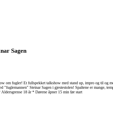
inar Sagen
om fugler! Et fullspekket talkshow med stand up, impro og til og med l
 med "fuglemannen" Steinar Sagen i gjestestolen! Spaltene er mange, temp
 * Aldersgrense 18 år * Dørene åpner 15 min før start