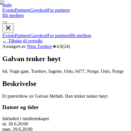
godo
Events
Partnere
Gavekort
For partnere
Bli medlem
Events
Partnere
Gavekort
For partnere
Bli medlem
←
Tilbake til oversikt
Arrangert av
Nieu Torshov
★
4,9
(
24
)
Galvan tenker høyt
64, Vogts gate, Torshov, Sagene, Oslo, 0477, Norge, Oslo, Norge
Beskrivelse
Et prøveshow av Galvan Mehidi. Han tenker tanker høyt.
Datoer og tider
Inkludert i medlemskapet
tir. 30.6.
20:00
man. 29.6.
20:00