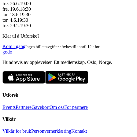
fre. 26.6.
19:00
fre. 19.6.
18:30
tor. 18.6.
19:30
tor. 4.6.
19:30
fre. 29.5.
19:30
Klar til å Utforske?
Kom i gang
Ingen billettavgifter · Avbestill inntil 12 t før
godo
Hundrevis av opplevelser. Ett medlemskap. Oslo, Norge.
Utforsk
Events
Partnere
Gavekort
Om oss
For partnere
Vilkår
Vilkår for bruk
Personvernerklæring
Kontakt