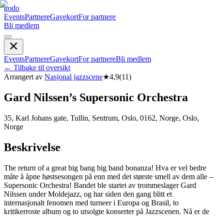
godo
Events
Partnere
Gavekort
For partnere
Bli medlem
Events
Partnere
Gavekort
For partnere
Bli medlem
←
Tilbake til oversikt
Arrangert av
Nasjonal jazzscene
★
4,9
(
11
)
Gard Nilssen’s Supersonic Orchestra
35, Karl Johans gate, Tullin, Sentrum, Oslo, 0162, Norge, Oslo,
Norge
Beskrivelse
The return of a great big bang big band bonanza! Hva er vel bedre
måte å åpne høstsesongen på enn med det største smell av dem alle –
Supersonic Orchestra! Bandet ble startet av trommeslager Gard
Nilssen under Moldejazz, og har siden den gang blitt et
internasjonalt fenomen med turneer i Europa og Brasil, to
kritikerroste album og to utsolgte konserter på Jazzscenen. Nå er de