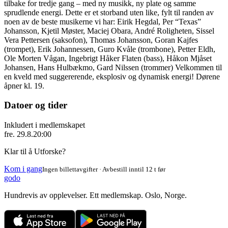
tilbake for tredje gang – med ny musikk, ny plate og samme
sprudlende energi. Dette er et storband uten like, fylt til randen av
noen av de beste musikerne vi har: Eirik Hegdal, Per “Texas”
Johansson, Kjetil Møster, Maciej Obara, André Roligheten, Sissel
Vera Pettersen (saksofon), Thomas Johansson, Goran Kajfes
(trompet), Erik Johannessen, Guro Kvåle (trombone), Petter Eldh,
Ole Morten Vågan, Ingebrigt Håker Flaten (bass), Håkon Mjåset
Johansen, Hans Hulbækmo, Gard Nilssen (trommer) Velkommen til
en kveld med suggererende, eksplosiv og dynamisk energi! Dørene
åpner kl. 19.
Datoer og tider
Inkludert i medlemskapet
fre. 29.8.
20:00
Klar til å Utforske?
Kom i gang
Ingen billettavgifter · Avbestill inntil 12 t før
godo
Hundrevis av opplevelser. Ett medlemskap. Oslo, Norge.