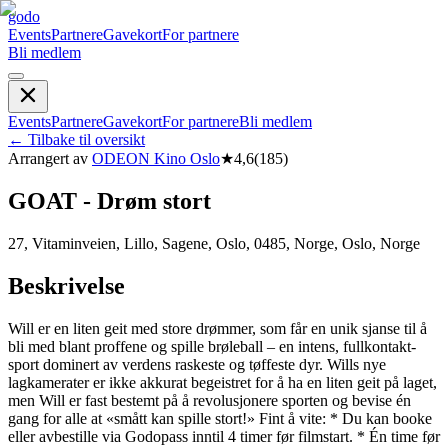
godo
Events
Partnere
Gavekort
For partnere
Bli medlem
Events
Partnere
Gavekort
For partnere
Bli medlem
←
Tilbake til oversikt
Arrangert av
ODEON Kino Oslo
★
4,6
(
185
)
GOAT - Drøm stort
27, Vitaminveien, Lillo, Sagene, Oslo, 0485, Norge, Oslo, Norge
Beskrivelse
Will er en liten geit med store drømmer, som får en unik sjanse til å
bli med blant proffene og spille brøleball – en intens, fullkontakt-
sport dominert av verdens raskeste og tøffeste dyr. Wills nye
lagkamerater er ikke akkurat begeistret for å ha en liten geit på laget,
men Will er fast bestemt på å revolusjonere sporten og bevise én
gang for alle at «smått kan spille stort!» Fint å vite: * Du kan booke
eller avbestille via Godopass inntil 4 timer før filmstart. * Én time før