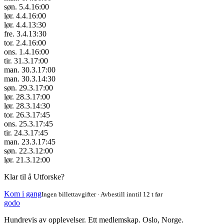
søn. 5.4.
16:00
lør. 4.4.
16:00
lør. 4.4.
13:30
fre. 3.4.
13:30
tor. 2.4.
16:00
ons. 1.4.
16:00
tir. 31.3.
17:00
man. 30.3.
17:00
man. 30.3.
14:30
søn. 29.3.
17:00
lør. 28.3.
17:00
lør. 28.3.
14:30
tor. 26.3.
17:45
ons. 25.3.
17:45
tir. 24.3.
17:45
man. 23.3.
17:45
søn. 22.3.
12:00
lør. 21.3.
12:00
Klar til å Utforske?
Kom i gang
Ingen billettavgifter · Avbestill inntil 12 t før
godo
Hundrevis av opplevelser. Ett medlemskap. Oslo, Norge.