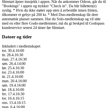
filmstart åpner innsjekk i appen. Når du ankommer Odeon, går du til
"Bookings" i appen og trykker "Check in". Da blir billetten(e)
synlig. * Hvis du ikke møter opp uten å avbestille innen fristen,
tilkommer et gebyr på 200 kr. * Med Duo-medlemskap får dere
automatisk plasser sammen. Har du Solo-medlemskap og vil sitte
med en eller flere Godo-medlemmer, må du gi beskjed til Godopass
kundeservice senest 24 timer før filmstart.
Datoer og tider
Inkludert i medlemskapet
tor. 30.4.
16:00
tir. 28.4.
16:30
man. 27.4.
16:30
søn. 26.4.
14:00
lør. 25.4.
16:30
tor. 23.4.
16:00
tir. 21.4.
16:00
man. 20.4.
16:00
søn. 19.4.
16:00
lør. 18.4.
16:00
fre. 17.4.
16:30
tor. 16.4.
16:15
ons. 15.4.
16:15
man. 6.4.
16:00