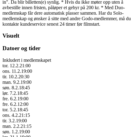
in". Da blir billetten(e) synlig. * Hvis du ikke møter opp uten å
avbestille innen fristen, påløper et gebyr på 200 kr. * Med Duo-
medlemskap får dere automatisk plasser sammen. Har du Solo-
medlemskap og ønsker å sitte med andre Godo-medlemmer, må du
kontakte kundeservice senest 24 timer før filmstart.
Visuelt
Datoer og tider
Inkludert i medlemskapet
tor. 12.2.
21:00
ons. 11.2.
19:00
tir. 10.2.
20:30
man. 9.2.
19:00
søn. 8.2.
18:45
lør. 7.2.
18:45
fre. 6.2.
19:00
fre. 6.2.
12:00
tor. 5.2.
18:45
ons. 4.2.
21:15
tir. 3.2.
19:00
man. 2.2.
21:15
søn. 1.2.
19:00