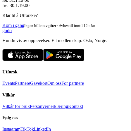
lør. 31.1.
19:00
fre. 30.1.
19:00
Klar til å Utforske?
Kom i gang
Ingen billettavgifter · Avbestill inntil 12 t før
godo
Hundrevis av opplevelser. Ett medlemskap. Oslo, Norge.
Utforsk
Events
Partnere
Gavekort
Om oss
For partnere
Vilkår
Vilkår for bruk
Personvernerklæring
Kontakt
Følg oss
Instagram
TikTok
LinkedIn