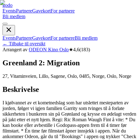
godo
Events
Partnere
Gavekort
For partnere
Bli medlem
Events
Partnere
Gavekort
For partnere
Bli medlem
←
Tilbake til oversikt
Arrangert av
ODEON Kino Oslo
★
4,6
(
183
)
Greenland 2: Migration
27, Vitaminveien, Lillo, Sagene, Oslo, 0485, Norge, Oslo, Norge
Beskrivelse
I kjølvannet av et kometnedslag som har utslettet mesteparten av
jorden, følger vi igjen familien Garrity som tvinges til å forlate
sikkerheten i bunkeren sin på Grønland og krysse en ødelagt verden
på jakt etter et nytt hjem. Regi: Ric Roman Waugh Fint å vite: * Du
kan booke eller avbestille i Godopass-appen frem til 4 timer før
filmstart. * Én time før filmstart åpner innsjekk i appen. Når du
ankommer Odeon, går du til "Bookings" i appen og trykker "Check