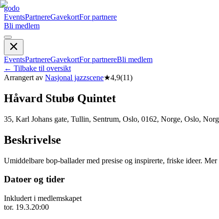
godo
Events
Partnere
Gavekort
For partnere
Bli medlem
Events
Partnere
Gavekort
For partnere
Bli medlem
←
Tilbake til oversikt
Arrangert av
Nasjonal jazzscene
★
4,9
(
11
)
H­å­v­a­r­d­ S­t­u­b­ø­ Q­u­i­n­t­e­t­
35, Karl Johans gate, Tullin, Sentrum, Oslo, 0162, Norge, Oslo, Nor
Beskrivelse
Umiddelbare bop-ballader med presise og inspirerte, friske ideer. Mer
Datoer og tider
Inkludert i medlemskapet
tor. 19.3.
20:00