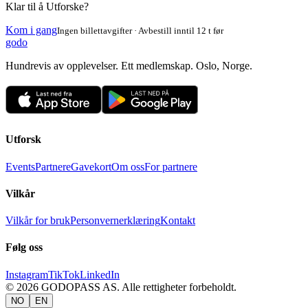
Klar til å Utforske?
Kom i gang
Ingen billettavgifter · Avbestill inntil 12 t før
godo
Hundrevis av opplevelser. Ett medlemskap. Oslo, Norge.
Utforsk
Events
Partnere
Gavekort
Om oss
For partnere
Vilkår
Vilkår for bruk
Personvernerklæring
Kontakt
Følg oss
Instagram
TikTok
LinkedIn
©
2026
GODOPASS AS.
Alle rettigheter forbeholdt.
NO
EN