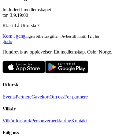
Inkludert i medlemskapet
tor. 3.9.
19:00
Klar til å Utforske?
Kom i gang
Ingen billettavgifter · Avbestill inntil 12 t før
godo
Hundrevis av opplevelser. Ett medlemskap. Oslo, Norge.
Utforsk
Events
Partnere
Gavekort
Om oss
For partnere
Vilkår
Vilkår for bruk
Personvernerklæring
Kontakt
Følg oss