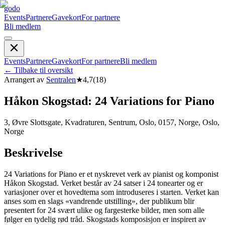
godo
Events
Partnere
Gavekort
For partnere
Bli medlem
Events
Partnere
Gavekort
For partnere
Bli medlem
←
Tilbake til oversikt
Arrangert av
Sentralen
★
4,7
(
18
)
Håkon Skogstad: 24 Variations for Piano
3, Øvre Slottsgate, Kvadraturen, Sentrum, Oslo, 0157, Norge, Oslo,
Norge
Beskrivelse
24 Variations for Piano er et nyskrevet verk av pianist og komponist
Håkon Skogstad. Verket består av 24 satser i 24 tonearter og er
variasjoner over et hovedtema som introduseres i starten. Verket kan
anses som en slags «vandrende utstilling», der publikum blir
presentert for 24 svært ulike og fargesterke bilder, men som alle
følger en tydelig rød tråd. Skogstads komposisjon er inspirert av