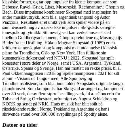
klassiske former, og tar opp impulser fra kjente komponister som
Debussy, Ravel, Grieg, Liszt, Musorgskij, Rachmaninov, Chopin og
Bach. Disse impulsene kombinerer Skogstad med inspirasjon fra
andre musikkuttrykk, som bl.a. argentinsk tangostil og Astor
Piazzolla. Resultatet er et unikt verk som spiller videre på en
sammensmeltning av musikalske impulser i Skogstads særegne
tonespråk og rytmikk. Stilmessig sett kan verket anses et sted
imellom Goldbergvariasjonene, Chopin-preludiene og Musorgskijs
Bilder fra en Utstilling. Håkon Magnar Skogstad (f.1989) er en
kritikerrost norsk pianist og komponist med utdannelse i klassisk
piano fra Trondheim, Oslo og New York. Han fullførte sin
kunstneriske doktorgrad ved NTNU i 2022. Skogstad har spilt
konserter i store deler av Norge, samt i USA, Argentina, Tyskland,
Østerrike, Spania og Sverige. Han har mottatt en rekke priser, bl.a.
Paul Okkenhaugprisen i 2018 og Spellemannprisen i 2021 for sitt
album «Visions of Tango» med, Atle Sponberg og
Trondheimsolistene, som bl.a. inneholder Skogstads originale tango-
pianokonsert. Som komponist har Skogstad arrangert og komponert
over 80 verk, derav flere større bestillingsverk, bl.a. «Concerto for
Tuba and String Orchestra», urframført av August Schieldrop og
KORK og sendt på NRK. Hans musikk har blitt spilt på
riksdekkende radio i Norge, Tyskland og Argentina og har i
skrivende stund over 300.000 avspillinger på Spotify alene.
Datoer og tider