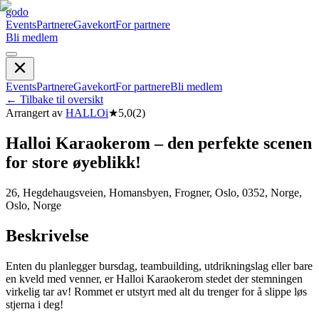
godo
Events
Partnere
Gavekort
For partnere
Bli medlem
Events
Partnere
Gavekort
For partnere
Bli medlem
←
Tilbake til oversikt
Arrangert av
HALLOi
★
5,0
(
2
)
Halloi Karaokerom – den perfekte scenen
for store øyeblikk!
26, Hegdehaugsveien, Homansbyen, Frogner, Oslo, 0352, Norge,
Oslo, Norge
Beskrivelse
Enten du planlegger bursdag, teambuilding, utdrikningslag eller bare
en kveld med venner, er Halloi Karaokerom stedet der stemningen
virkelig tar av! Rommet er utstyrt med alt du trenger for å slippe løs
stjerna i deg!