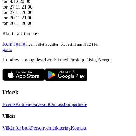
tor. 4.12.
20:00
tor. 27.11.
21:00
tor. 27.11.
20:00
tor. 20.11.
21:00
tor. 20.11.
20:00
Klar til å Utforske?
Kom i gang
Ingen billettavgifter · Avbestill inntil 12 t før
godo
Hundrevis av opplevelser. Ett medlemskap. Oslo, Norge.
Utforsk
Events
Partnere
Gavekort
Om oss
For partnere
Vilkår
Vilkår for bruk
Personvernerklæring
Kontakt