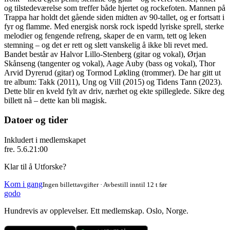
og tilstedeværelse som treffer både hjertet og rockefoten. Mannen på
Trappa har holdt det gående siden midten av 90-tallet, og er fortsatt i
fyr og flamme. Med energisk norsk rock ispedd lyriske sprell, sterke
melodier og fengende refreng, skaper de en varm, tett og leken
stemning – og det er rett og slett vanskelig å ikke bli revet med.
Bandet består av Halvor Lillo-Stenberg (gitar og vokal), Ørjan
Skånseng (tangenter og vokal), Aage Auby (bass og vokal), Thor
Arvid Dyrerud (gitar) og Tormod Løkling (trommer). De har gitt ut
tre album: Takk (2011), Ung og Vill (2015) og Tidens Tann (2023).
Dette blir en kveld fylt av driv, nærhet og ekte spilleglede. Sikre deg
billett nå – dette kan bli magisk.
Datoer og tider
Inkludert i medlemskapet
fre. 5.6.
21:00
Klar til å Utforske?
Kom i gang
Ingen billettavgifter · Avbestill inntil 12 t før
godo
Hundrevis av opplevelser. Ett medlemskap. Oslo, Norge.