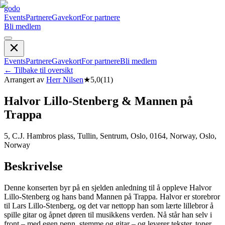
godo
Events
Partnere
Gavekort
For partnere
Bli medlem
Events
Partnere
Gavekort
For partnere
Bli medlem
←
Tilbake til oversikt
Arrangert av
Herr Nilsen
★
5,0
(
11
)
Halvor Lillo-Stenberg & Mannen på
Trappa
5, C.J. Hambros plass, Tullin, Sentrum, Oslo, 0164, Norway, Oslo,
Norway
Beskrivelse
Denne konserten byr på en sjelden anledning til å oppleve Halvor
Lillo-Stenberg og hans band Mannen på Trappa. Halvor er storebror
til Lars Lillo-Stenberg, og det var nettopp han som lærte lillebror å
spille gitar og åpnet døren til musikkens verden. Nå står han selv i
front – med egen penn, stemme og gitar – og leverer tekster, toner