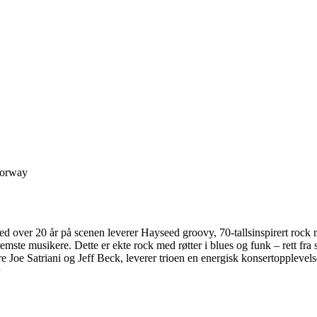
Norway
ver 20 år på scenen leverer Hayseed groovy, 70-tallsinspirert rock me
s fremste musikere. Dette er ekte rock med røtter i blues og funk – 
re Joe Satriani og Jeff Beck, leverer trioen en energisk konsertopplevel