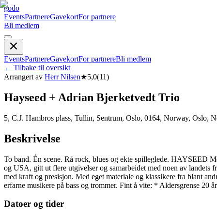
godo
Events
Partnere
Gavekort
For partnere
Bli medlem
Events
Partnere
Gavekort
For partnere
Bli medlem
←
Tilbake til oversikt
Arrangert av
Herr Nilsen
★
5,0
(
11
)
Hayseed + Adrian Bjerketvedt Trio
5, C.J. Hambros plass, Tullin, Sentrum, Oslo, 0164, Norway, Oslo, 
Beskrivelse
To band. Én scene. Rå rock, blues og ekte spilleglede. HAYSEED Med o
og USA, gitt ut flere utgivelser og samarbeidet med noen av landet
med kraft og presisjon. Med eget materiale og klassikere fra blant and
erfarne musikere på bass og trommer. Fint å vite: * Aldersgrense 20 år
Datoer og tider