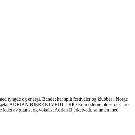
d tyngde og energi. Bandet har spilt festivaler og klubber i Norge
rett fra sjela. ADRIAN BJERKETVEDT TRIO En moderne bluesrock-trio
se ledet av gitarist og vokalist Adrian Bjerketvedt, sammen med