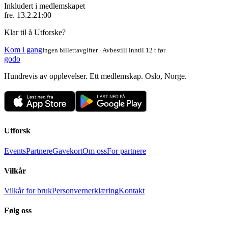
Inkludert i medlemskapet
fre. 13.2.
21:00
Klar til å Utforske?
Kom i gang
Ingen billettavgifter · Avbestill inntil 12 t før
godo
Hundrevis av opplevelser. Ett medlemskap. Oslo, Norge.
Utforsk
Events
Partnere
Gavekort
Om oss
For partnere
Vilkår
Vilkår for bruk
Personvernerklæring
Kontakt
Følg oss