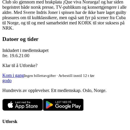
Club slo gjennom med brakplata ¡Que viva Noruega! og har siden
begeistret både norsk presse, TV-publikum og konsertgjengere i alle
aldre. Med Sverre Indris Joner i spissen har de ikke bare laget guilty
pleasures om til kultklassikere, men også satt fyr på scener fra Cuba
til Norge, og til og med samarbeidet med KORK til stor suksess på
NRK.
Datoer og tider
Inkludert i medlemskapet
fre. 19.6.
21:00
Klar til å Utforske?
Kom i gang
Ingen billettavgifter · Avbestill inntil 12 t før
godo
Hundrevis av opplevelser. Ett medlemskap. Oslo, Norge.
Utforsk