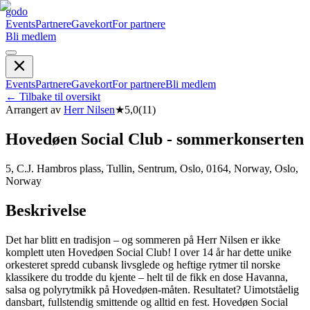
godo
Events
Partnere
Gavekort
For partnere
Bli medlem
Events
Partnere
Gavekort
For partnere
Bli medlem
←
Tilbake til oversikt
Arrangert av
Herr Nilsen
★
5,0
(
11
)
Hovedøen Social Club - sommerkonserten
5, C.J. Hambros plass, Tullin, Sentrum, Oslo, 0164, Norway, Oslo,
Norway
Beskrivelse
Det har blitt en tradisjon – og sommeren på Herr Nilsen er ikke
komplett uten Hovedøen Social Club! I over 14 år har dette unike
orkesteret spredd cubansk livsglede og heftige rytmer til norske
klassikere du trodde du kjente – helt til de fikk en dose Havanna,
salsa og polyrytmikk på Hovedøen-måten. Resultatet? Uimotståelig
dansbart, fullstendig smittende og alltid en fest. Hovedøen Social