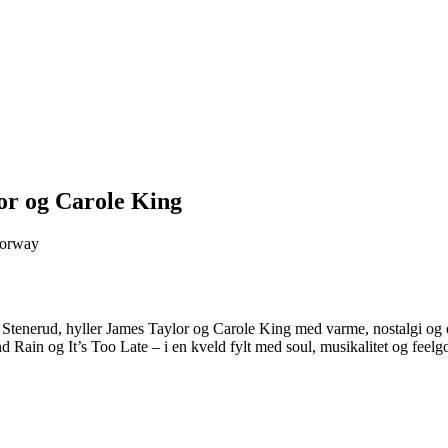
lor og Carole King
Norway
 Stenerud, hyller James Taylor og Carole King med varme, nostalgi og 
and Rain og It’s Too Late – i en kveld fylt med soul, musikalitet og feel