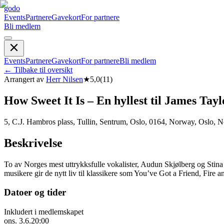
godo
Events
Partnere
Gavekort
For partnere
Bli medlem
Events
Partnere
Gavekort
For partnere
Bli medlem
←
Tilbake til oversikt
Arrangert av
Herr Nilsen
★
5,0
(
11
)
How Sweet It Is – En hyllest til James Tay
5, C.J. Hambros plass, Tullin, Sentrum, Oslo, 0164, Norway, Oslo, 
Beskrivelse
To av Norges mest uttrykksfulle vokalister, Audun Skjølberg og Stina
musikere gir de nytt liv til klassikere som You’ve Got a Friend, Fire 
Datoer og tider
Inkludert i medlemskapet
ons. 3.6.
20:00