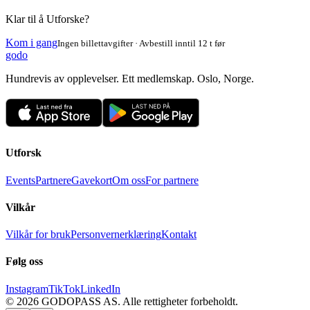
Klar til å Utforske?
Kom i gang
Ingen billettavgifter · Avbestill inntil 12 t før
godo
Hundrevis av opplevelser. Ett medlemskap. Oslo, Norge.
Utforsk
Events
Partnere
Gavekort
Om oss
For partnere
Vilkår
Vilkår for bruk
Personvernerklæring
Kontakt
Følg oss
Instagram
TikTok
LinkedIn
©
2026
GODOPASS AS.
Alle rettigheter forbeholdt.