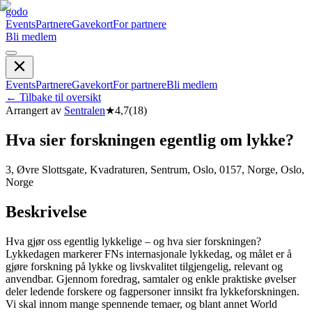
godo
Events
Partnere
Gavekort
For partnere
Bli medlem
Events
Partnere
Gavekort
For partnere
Bli medlem
←
Tilbake til oversikt
Arrangert av
Sentralen
★
4,7
(
18
)
Hva sier forskningen egentlig om lykke?
3, Øvre Slottsgate, Kvadraturen, Sentrum, Oslo, 0157, Norge, Oslo,
Norge
Beskrivelse
Hva gjør oss egentlig lykkelige – og hva sier forskningen?
Lykkedagen markerer FNs internasjonale lykkedag, og målet er å
gjøre forskning på lykke og livskvalitet tilgjengelig, relevant og
anvendbar. Gjennom foredrag, samtaler og enkle praktiske øvelser
deler ledende forskere og fagpersoner innsikt fra lykkeforskningen.
Vi skal innom mange spennende temaer, og blant annet World