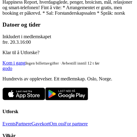
Happiness Report, hverdagsglede, penger, broicism, mål, relasjoner
og smart-telefonen! Fint å vite: * Arrangementet er gratis, men
booking er påkrevd. * Sal: Forstanderskapssalen * Språk: norsk
Datoer og tider
Inkludert i medlemskapet
fre. 20.3.
16:00
Klar til å Utforske?
Kom i gang
Ingen billettavgifter · Avbestill inntil 12 t før
godo
Hundrevis av opplevelser. Ett medlemskap. Oslo, Norge.
Utforsk
Events
Partnere
Gavekort
Om oss
For partnere
Vilkår