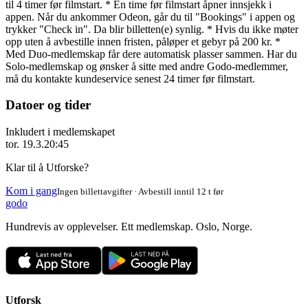
til 4 timer før filmstart. * Én time før filmstart åpner innsjekk i
appen. Når du ankommer Odeon, går du til "Bookings" i appen og
trykker "Check in". Da blir billetten(e) synlig. * Hvis du ikke møter
opp uten å avbestille innen fristen, påløper et gebyr på 200 kr. *
Med Duo-medlemskap får dere automatisk plasser sammen. Har du
Solo-medlemskap og ønsker å sitte med andre Godo-medlemmer,
må du kontakte kundeservice senest 24 timer før filmstart.
Datoer og tider
Inkludert i medlemskapet
tor. 19.3.
20:45
Klar til å Utforske?
Kom i gang
Ingen billettavgifter · Avbestill inntil 12 t før
godo
Hundrevis av opplevelser. Ett medlemskap. Oslo, Norge.
Utforsk