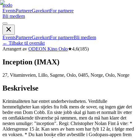
godo
Events
Partnere
Gavekort
For partnere
Bli medlem
Events
Partnere
Gavekort
For partnere
Bli medlem
←
Tilbake til oversikt
Arrangert av
ODEON Kino Oslo
★
4,6
(
185
)
Inception (IMAX)
27, Vitaminveien, Lillo, Sagene, Oslo, 0485, Norge, Oslo, Norge
Beskrivelse
Kriminaliteten har entret underbevisstheten. Verdifulle
hemmeligheter kan stjeles fra folk mens de sover, og ingen gjør det
bedre enn Dom Cobb. En siste jobb skal gi ham et normalt liv etter
en omflakkende tilværelse på rømmen, men da må han klare det
nesten umulige: "inception". Regi: Christopher Nolan Fint å vite: *
Aldersgrense 15 år. Kan sees av barn som har fylt 12 år, i følge med
en voksen. * Du kan booke eller avbestille i Godopass-appen frem