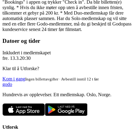
"Bookings" i appen og trykker "Check in". Da blir billetten(e)
synlig. * Hvis du ikke møter opp uten å avbestille innen fristen,
tilkommer et gebyr på 200 kr. * Med Duo-medlemskap får dere
automatisk plasser sammen. Har du Solo-medlemskap og vil sitte
med en eller flere Godo-medlemmer, må du gi beskjed til Godopass
kundeservice senest 24 timer før filmstart.
Datoer og tider
Inkludert i medlemskapet
fre. 13.3.
20:30
Klar til å Utforske?
Kom i gang
Ingen billettavgifter · Avbestill inntil 12 t før
godo
Hundrevis av opplevelser. Ett medlemskap. Oslo, Norge.
Utforsk