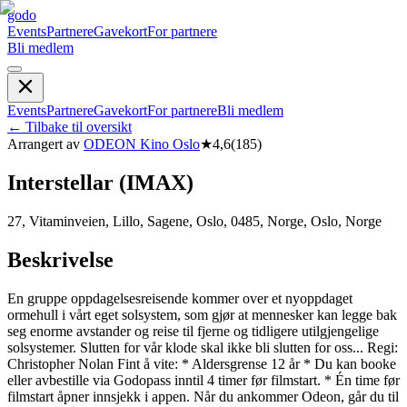
godo
Events
Partnere
Gavekort
For partnere
Bli medlem
Events
Partnere
Gavekort
For partnere
Bli medlem
←
Tilbake til oversikt
Arrangert av
ODEON Kino Oslo
★
4,6
(
185
)
Interstellar (IMAX)
27, Vitaminveien, Lillo, Sagene, Oslo, 0485, Norge, Oslo, Norge
Beskrivelse
En gruppe oppdagelsesreisende kommer over et nyoppdaget
ormehull i vårt eget solsystem, som gjør at mennesker kan legge bak
seg enorme avstander og reise til fjerne og tidligere utilgjengelige
solsystemer. Slutten for vår klode skal ikke bli slutten for oss... Regi:
Christopher Nolan Fint å vite: * Aldersgrense 12 år * Du kan booke
eller avbestille via Godopass inntil 4 timer før filmstart. * Én time før
filmstart åpner innsjekk i appen. Når du ankommer Odeon, går du til