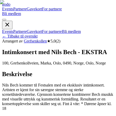
godo
Events
Partnere
Gavekort
For partnere
Bli medlem
Events
Partnere
Gavekort
For partnere
Bli medlem
←
Tilbake til oversikt
Arrangert av
Grefsenkollen
★
5,0
(
2
)
Intimkonsert med Nils Bech - EKSTRA
100, Grefsenkollveien, Marka, Oslo, 0490, Norge, Oslo, Norge
Beskrivelse
Nils Bech kommer til Festsalen med en eksklusiv intimkonsert.
Artisten er kjent for sin særegne stemme og sterke
scenetilstedeværelse. Gjennom konsertene kombinerer Bech musikk
med visuelle uttrykk og kunstnerisk formidling. Resultatet er en
konsertopplevelse som skiller seg ut. Fint å vite: * Dørene åpner kl.
18