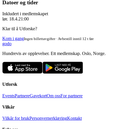
Datoer og tider
Inkludert i medlemskapet
lør. 18.4.
21:00
Klar til å Utforske?
Kom i gang
Ingen billettavgifter · Avbestill inntil 12 t før
godo
Hundrevis av opplevelser. Ett medlemskap. Oslo, Norge.
Utforsk
Events
Partnere
Gavekort
Om oss
For partnere
Vilkår
Vilkår for bruk
Personvernerklæring
Kontakt