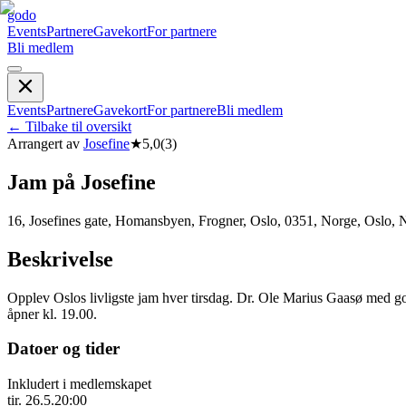
godo
Events
Partnere
Gavekort
For partnere
Bli medlem
Events
Partnere
Gavekort
For partnere
Bli medlem
←
Tilbake til oversikt
Arrangert av
Josefine
★
5,0
(
3
)
Jam på Josefine
16, Josefines gate, Homansbyen, Frogner, Oslo, 0351, Norge, Oslo, 
Beskrivelse
Opplev Oslos livligste jam hver tirsdag. Dr. Ole Marius Gaasø med go
åpner kl. 19.00.
Datoer og tider
Inkludert i medlemskapet
tir. 26.5.
20:00