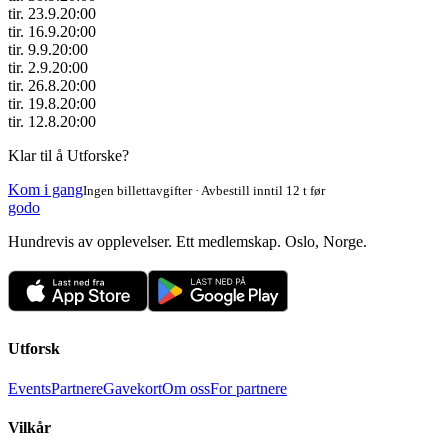
tir. 23.9.
20:00
tir. 16.9.
20:00
tir. 9.9.
20:00
tir. 2.9.
20:00
tir. 26.8.
20:00
tir. 19.8.
20:00
tir. 12.8.
20:00
Klar til å Utforske?
Kom i gang
Ingen billettavgifter · Avbestill inntil 12 t før
godo
Hundrevis av opplevelser. Ett medlemskap. Oslo, Norge.
Utforsk
Events
Partnere
Gavekort
Om oss
For partnere
Vilkår