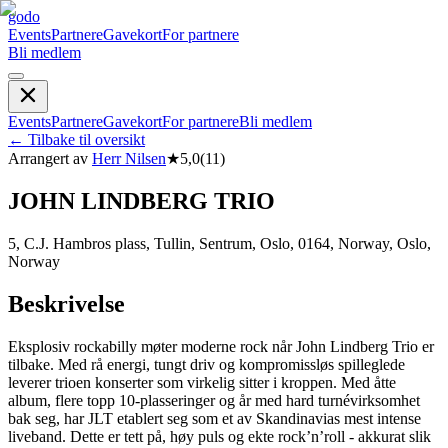
godo
Events
Partnere
Gavekort
For partnere
Bli medlem
Events
Partnere
Gavekort
For partnere
Bli medlem
←
Tilbake til oversikt
Arrangert av
Herr Nilsen
★
5,0
(
11
)
JOHN LINDBERG TRIO
5, C.J. Hambros plass, Tullin, Sentrum, Oslo, 0164, Norway, Oslo,
Norway
Beskrivelse
Eksplosiv rockabilly møter moderne rock når John Lindberg Trio er
tilbake. Med rå energi, tungt driv og kompromissløs spilleglede
leverer trioen konserter som virkelig sitter i kroppen. Med åtte
album, flere topp 10-plasseringer og år med hard turnévirksomhet
bak seg, har JLT etablert seg som et av Skandinavias mest intense
liveband. Dette er tett på, høy puls og ekte rock’n’roll - akkurat slik