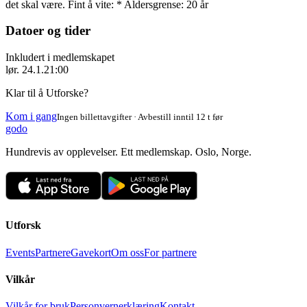
det skal være. Fint å vite: * Aldersgrense: 20 år
Datoer og tider
Inkludert i medlemskapet
lør. 24.1.
21:00
Klar til å Utforske?
Kom i gang
Ingen billettavgifter · Avbestill inntil 12 t før
godo
Hundrevis av opplevelser. Ett medlemskap. Oslo, Norge.
Utforsk
Events
Partnere
Gavekort
Om oss
For partnere
Vilkår
Vilkår for bruk
Personvernerklæring
Kontakt