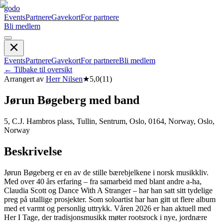
godo
Events
Partnere
Gavekort
For partnere
Bli medlem
Events
Partnere
Gavekort
For partnere
Bli medlem
←
Tilbake til oversikt
Arrangert av
Herr Nilsen
★
5,0
(
11
)
Jørun Bøgeberg med band
5, C.J. Hambros plass, Tullin, Sentrum, Oslo, 0164, Norway, Oslo,
Norway
Beskrivelse
Jørun Bøgeberg er en av de stille bærebjelkene i norsk musikkliv.
Med over 40 års erfaring – fra samarbeid med blant andre a-ha,
Claudia Scott og Dance With A Stranger – har han satt sitt tydelige
preg på utallige prosjekter. Som soloartist har han gitt ut flere album
med et varmt og personlig uttrykk. Våren 2026 er han aktuell med
Her I Tage, der tradisjonsmusikk møter rootsrock i nye, jordnære