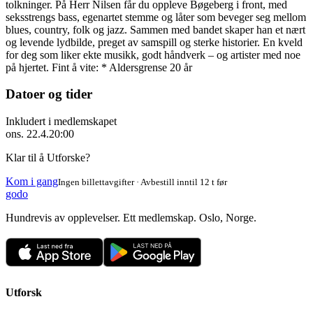
tolkninger. På Herr Nilsen får du oppleve Bøgeberg i front, med
seksstrengs bass, egenartet stemme og låter som beveger seg mellom
blues, country, folk og jazz. Sammen med bandet skaper han et nært
og levende lydbilde, preget av samspill og sterke historier. En kveld
for deg som liker ekte musikk, godt håndverk – og artister med noe
på hjertet. Fint å vite: * Aldersgrense 20 år
Datoer og tider
Inkludert i medlemskapet
ons. 22.4.
20:00
Klar til å Utforske?
Kom i gang
Ingen billettavgifter · Avbestill inntil 12 t før
godo
Hundrevis av opplevelser. Ett medlemskap. Oslo, Norge.
Utforsk