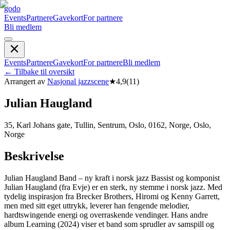
godo
Events
Partnere
Gavekort
For partnere
Bli medlem
Events
Partnere
Gavekort
For partnere
Bli medlem
←
Tilbake til oversikt
Arrangert av
Nasjonal jazzscene
★
4,9
(
11
)
Julian Haugland
35, Karl Johans gate, Tullin, Sentrum, Oslo, 0162, Norge, Oslo,
Norge
Beskrivelse
Julian Haugland Band – ny kraft i norsk jazz Bassist og komponist
Julian Haugland (fra Evje) er en sterk, ny stemme i norsk jazz. Med
tydelig inspirasjon fra Brecker Brothers, Hiromi og Kenny Garrett,
men med sitt eget uttrykk, leverer han fengende melodier,
hardtswingende energi og overraskende vendinger. Hans andre
album Learning (2024) viser et band som sprudler av samspill og