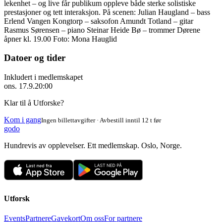
lekenhet – og live får publikum oppleve både sterke solistiske
prestasjoner og tett interaksjon. På scenen: Julian Haugland – bass
Erlend Vangen Kongtorp – saksofon Amundt Totland – gitar
Rasmus Sørensen – piano Steinar Heide Bø – trommer Dørene
åpner kl. 19.00 Foto: Mona Hauglid
Datoer og tider
Inkludert i medlemskapet
ons. 17.9.
20:00
Klar til å Utforske?
Kom i gang
Ingen billettavgifter · Avbestill inntil 12 t før
godo
Hundrevis av opplevelser. Ett medlemskap. Oslo, Norge.
Utforsk
Events
Partnere
Gavekort
Om oss
For partnere