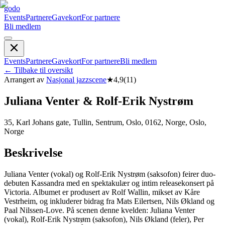
godo
Events
Partnere
Gavekort
For partnere
Bli medlem
Events
Partnere
Gavekort
For partnere
Bli medlem
←
Tilbake til oversikt
Arrangert av
Nasjonal jazzscene
★
4,9
(
11
)
Juliana Venter & Rolf-Erik Nystrøm
35, Karl Johans gate, Tullin, Sentrum, Oslo, 0162, Norge, Oslo,
Norge
Beskrivelse
Juliana Venter (vokal) og Rolf-Erik Nystrøm (saksofon) feirer duo-
debuten Kassandra med en spektakulær og intim releasekonsert på
Victoria. Albumet er produsert av Rolf Wallin, mikset av Kåre
Vestrheim, og inkluderer bidrag fra Mats Eilertsen, Nils Økland og
Paal Nilssen-Love. På scenen denne kvelden: Juliana Venter
(vokal), Rolf-Erik Nystrøm (saksofon), Nils Økland (feler), Per