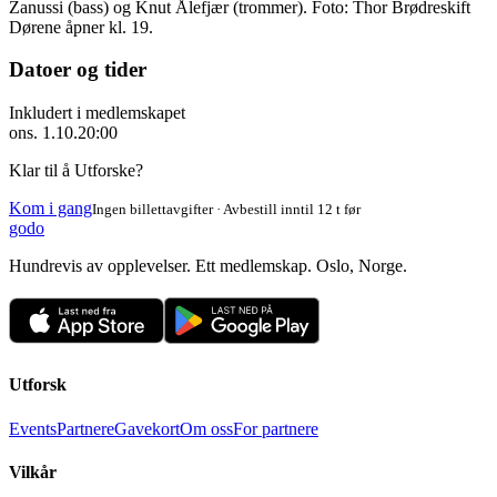
Zanussi (bass) og Knut Ålefjær (trommer). Foto: Thor Brødreskift
Dørene åpner kl. 19.
Datoer og tider
Inkludert i medlemskapet
ons. 1.10.
20:00
Klar til å Utforske?
Kom i gang
Ingen billettavgifter · Avbestill inntil 12 t før
godo
Hundrevis av opplevelser. Ett medlemskap. Oslo, Norge.
Utforsk
Events
Partnere
Gavekort
Om oss
For partnere
Vilkår