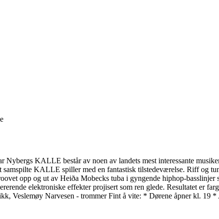
ge
mar Nybergs KALLE består av noen av landets mest interessante musikere.
t samspilte KALLE spiller med en fantastisk tilstedeværelse. Riff og t
, groovet opp og ut av Heiða Mobecks tuba i gyngende hiphop-basslinjer
rerende elektroniske effekter projisert som ren glede. Resultatet er far
nikk, Veslemøy Narvesen - trommer Fint å vite: * Dørene åpner kl. 19 *