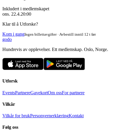
Inkludert i medlemskapet
ons. 22.4.
20:00
Klar til å Utforske?
Kom i gang
Ingen billettavgifter · Avbestill inntil 12 t før
godo
Hundrevis av opplevelser. Ett medlemskap. Oslo, Norge.
Utforsk
Events
Partnere
Gavekort
Om oss
For partnere
Vilkår
Vilkår for bruk
Personvernerklæring
Kontakt
Følg oss