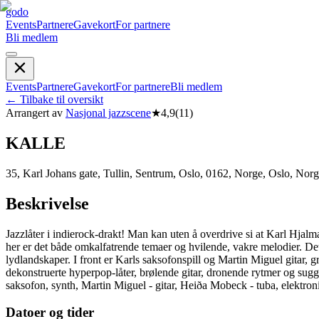
godo
Events
Partnere
Gavekort
For partnere
Bli medlem
Events
Partnere
Gavekort
For partnere
Bli medlem
←
Tilbake til oversikt
Arrangert av
Nasjonal jazzscene
★
4,9
(
11
)
KALLE
35, Karl Johans gate, Tullin, Sentrum, Oslo, 0162, Norge, Oslo, Nor
Beskrivelse
Jazzlåter i indierock-drakt! Man kan uten å overdrive si at Karl Hjal
her er det både omkalfatrende temaer og hvilende, vakre melodier. De
lydlandskaper. I front er Karls saksofonspill og Martin Miguel gitar
dekonstruerte hyperpop-låter, brølende gitar, dronende rytmer og sugge
saksofon, synth, Martin Miguel - gitar, Heiða Mobeck - tuba, elektro
Datoer og tider