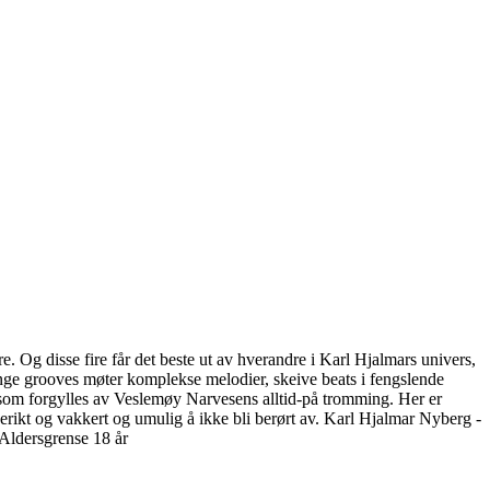
 Og disse fire får det beste ut av hverandre i Karl Hjalmars univers,
unge grooves møter komplekse melodier, skeive beats i fengslende
 som forgylles av Veslemøy Narvesens alltid-på tromming. Her er
gerikt og vakkert og umulig å ikke bli berørt av. Karl Hjalmar Nyberg -
 Aldersgrense 18 år