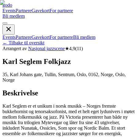
godo
Events
Partnere
Gavekort
For partnere
Bli medlem
Events
Partnere
Gavekort
For partnere
Bli medlem
←
Tilbake til oversikt
Arrangert av
Nasjonal jazzscene
★
4,9
(
11
)
Karl Seglem Folkjazz
35, Karl Johans gate, Tullin, Sentrum, Oslo, 0162, Norge, Oslo,
Norge
Beskrivelse
Karl Seglem er et unikum i norsk musikk – Norges fremste
bukkehornist og tenorsaksofonist, med et helt eget lydunivers i møtet
mellom folkemusikk og jazz. På Victoria presenterer han både ny
musikk fra trilogien Mytevegar og låter fra sine 43 utgivelser,
inkludert Nunatak, Ossicles, Som spor og Nordic Balm. Et stort
ensemble av folkemusikere og jazzister sørger for en energisk,