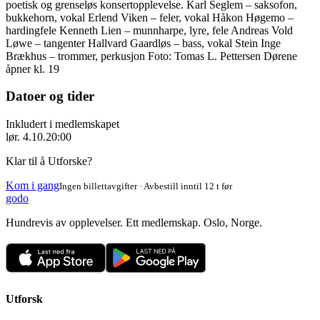
poetisk og grenseløs konsertopplevelse. Karl Seglem – saksofon,
bukkehorn, vokal Erlend Viken – feler, vokal Håkon Høgemo –
hardingfele Kenneth Lien – munnharpe, lyre, fele Andreas Vold
Løwe – tangenter Hallvard Gaardløs – bass, vokal Stein Inge
Brækhus – trommer, perkusjon Foto: Tomas L. Pettersen Dørene
åpner kl. 19
Datoer og tider
Inkludert i medlemskapet
lør. 4.10.
20:00
Klar til å Utforske?
Kom i gang
Ingen billettavgifter · Avbestill inntil 12 t før
godo
Hundrevis av opplevelser. Ett medlemskap. Oslo, Norge.
Utforsk