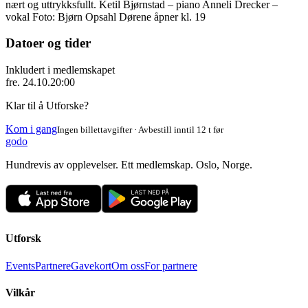
nært og uttrykksfullt. Ketil Bjørnstad – piano Anneli Drecker –
vokal Foto: Bjørn Opsahl Dørene åpner kl. 19
Datoer og tider
Inkludert i medlemskapet
fre. 24.10.
20:00
Klar til å Utforske?
Kom i gang
Ingen billettavgifter · Avbestill inntil 12 t før
godo
Hundrevis av opplevelser. Ett medlemskap. Oslo, Norge.
Utforsk
Events
Partnere
Gavekort
Om oss
For partnere
Vilkår