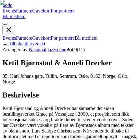
godo
Events
Partnere
Gavekort
For partnere
Bli medlem
Events
Partnere
Gavekort
For partnere
Bli medlem
←
Tilbake til oversikt
Arrangert av
Nasjonal jazzscene
★
4,9
(
11
)
Ketil Bjørnstad & Anneli Drecker
35, Karl Johans gate, Tullin, Sentrum, Oslo, 0162, Norge, Oslo,
Norge
Beskrivelse
Ketil Bjørnstad og Anneli Drecker har samarbeidet siden
bestillingsverket Grace på Vossajazz i 2000, et prosjekt som fikk
internasjonal suksess og brakte duoen til scener verden over. Siden
har Drecker vært vokalist på flere av Bjørnstads album med tekster
av blant andre Lars Saabye Christensen. Nå vender de tilbake til
duoformatet med et repertoar som forener gammelt og nytt – magisk,