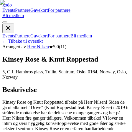
godo
Events
Partnere
Gavekort
For partnere
Bli medlem
Events
Partnere
Gavekort
For partnere
Bli medlem
←
Tilbake til oversikt
Arrangert av
Herr Nilsen
★
5,0
(
11
)
Kinsey Rose & Knut Roppestad
5, C.J. Hambros plass, Tullin, Sentrum, Oslo, 0164, Norway, Oslo,
Norway
Beskrivelse
Kinsey Rose og Knut Roppestad tilbake på Herr Nilsen! Siden de
ga ut albumet "Drive" (Knut Roppestad feat. Kinsey Rose) i 2019 til
strålende mottakelse har de delt scene mange ganger - og her på
Herr Nilsen fire ganger tidligere. Velkommen tilbake! Vi lover en
intim og særs hyggelig konsertopplevelse med gode låter og sterke
tekster i sentrum. Kinsey Rose er en erfaren hardtarbeidende