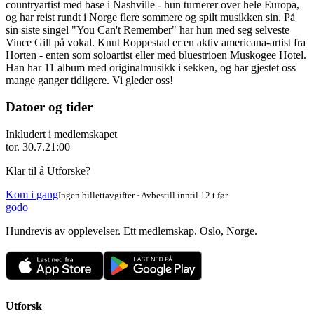
countryartist med base i Nashville - hun turnerer over hele Europa,
og har reist rundt i Norge flere sommere og spilt musikken sin. På
sin siste singel "You Can't Remember" har hun med seg selveste
Vince Gill på vokal. Knut Roppestad er en aktiv americana-artist fra
Horten - enten som soloartist eller med bluestrioen Muskogee Hotel.
Han har 11 album med originalmusikk i sekken, og har gjestet oss
mange ganger tidligere. Vi gleder oss!
Datoer og tider
Inkludert i medlemskapet
tor. 30.7.
21:00
Klar til å Utforske?
Kom i gang
Ingen billettavgifter · Avbestill inntil 12 t før
godo
Hundrevis av opplevelser. Ett medlemskap. Oslo, Norge.
Utforsk