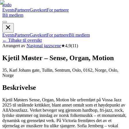
godo
Events
Partnere
Gavekort
For partnere
Bli medlem
Events
Partnere
Gavekort
For partnere
Bli medlem
←
Tilbake til oversikt
Arrangert av
Nasjonal jazzscene
★
4,9
(
11
)
Kjetil Møster – Sense, Organ, Motion
35, Karl Johans gate, Tullin, Sentrum, Oslo, 0162, Norge, Oslo,
Norge
Beskrivelse
Kjetil Møsters Sense, Organ, Motion ble urfremført på Vossa Jazz
2025 til strålende kritikker, blant annet omtalt som et høydepunkt av
AllAboutJazz. Verket beveger seg gjennom hardbop, fri-jazz, rock,
lyriske strømmer og innslag av norsk folkemusikk – et monumentalt,
dynamisk og grenseløst verk. På Victoria fremføres det av et
stjernelag av musikere fra ulike sjangere. Sofia Jernberg – vokal