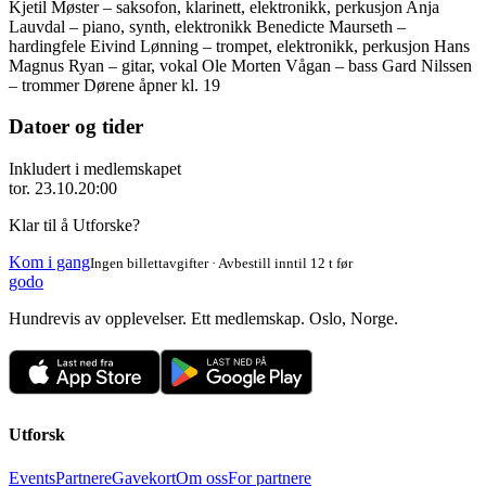
Kjetil Møster – saksofon, klarinett, elektronikk, perkusjon Anja
Lauvdal – piano, synth, elektronikk Benedicte Maurseth –
hardingfele Eivind Lønning – trompet, elektronikk, perkusjon Hans
Magnus Ryan – gitar, vokal Ole Morten Vågan – bass Gard Nilssen
– trommer Dørene åpner kl. 19
Datoer og tider
Inkludert i medlemskapet
tor. 23.10.
20:00
Klar til å Utforske?
Kom i gang
Ingen billettavgifter · Avbestill inntil 12 t før
godo
Hundrevis av opplevelser. Ett medlemskap. Oslo, Norge.
Utforsk
Events
Partnere
Gavekort
Om oss
For partnere