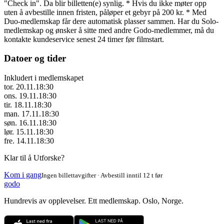
"Check in". Da blir billetten(e) synlig. * Hvis du ikke møter opp
uten å avbestille innen fristen, påløper et gebyr på 200 kr. * Med
Duo-medlemskap får dere automatisk plasser sammen. Har du Solo-
medlemskap og ønsker å sitte med andre Godo-medlemmer, må du
kontakte kundeservice senest 24 timer før filmstart.
Datoer og tider
Inkludert i medlemskapet
tor. 20.11.
18:30
ons. 19.11.
18:30
tir. 18.11.
18:30
man. 17.11.
18:30
søn. 16.11.
18:30
lør. 15.11.
18:30
fre. 14.11.
18:30
Klar til å Utforske?
Kom i gang
Ingen billettavgifter · Avbestill inntil 12 t før
godo
Hundrevis av opplevelser. Ett medlemskap. Oslo, Norge.