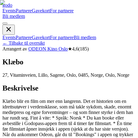
godo
Events
Partnere
Gavekort
For partnere
Bli medlem
Events
Partnere
Gavekort
For partnere
Bli medlem
←
Tilbake til oversikt
Arrangert av
ODEON Kino Oslo
★
4,6
(
185
)
Klæbo
27, Vitaminveien, Lillo, Sagene, Oslo, 0485, Norge, Oslo, Norge
Beskrivelse
Klæbo blir en film om mer enn langrenn. Det er historien om en
idrettsutøver i verdensklasse, som må takle sykdom, skade, enormt
mediepress og egne forventninger – og som finner styrke i dem han
har rundt seg. Fint å vite: * Språk: Norsk * Du kan booke eller
avbestille i Godopass-appen frem til 4 timer før filmstart. * Én time
før filmstart åpner innsjekk i appen (sjekk at du har siste versjon).
Når du ankommer Odeon, går du til "Bookings" i appen og trykker