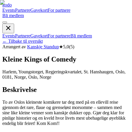
godo
Events
Partnere
Gavekort
For partnere
Bli medlem
Events
Partnere
Gavekort
For partnere
Bli medlem
←
Tilbake til oversikt
Arrangert av
Kanskje Standup
★
5,0
(
5
)
Kleine Kings of Comedy
Harlem, Youngstorget, Regjeringskvartalet, St. Hanshaugen, Oslo,
0181, Norge, Oslo, Norge
Beskrivelse
To av Oslos kleineste komikere tar deg med på en ellevill reise
gjennom det rare, flaue og grenseløst morsomme – sammen med
sine like kleine venner som kanskje dukker opp. Gjør deg klar for
pinlige historier og en kveld hvor livets mest ubehagelige øyeblikk
endelig blir feiret! Kom Kom!!