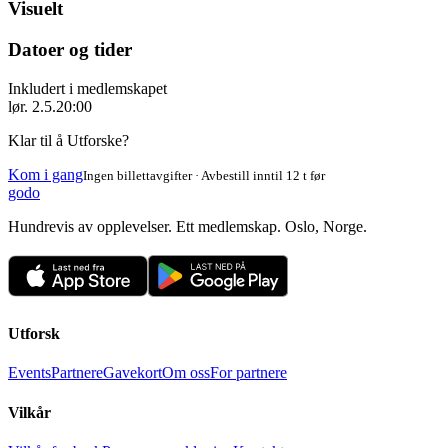
Visuelt
Datoer og tider
Inkludert i medlemskapet
lør. 2.5.
20:00
Klar til å Utforske?
Kom i gang
Ingen billettavgifter · Avbestill inntil 12 t før
godo
Hundrevis av opplevelser. Ett medlemskap. Oslo, Norge.
Utforsk
Events
Partnere
Gavekort
Om oss
For partnere
Vilkår