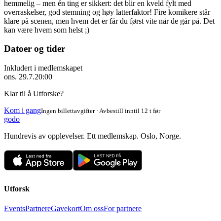
hemmelig – men én ting er sikkert: det blir en kveld fylt med
overraskelser, god stemning og høy latterfaktor! Fire komikere står
klare på scenen, men hvem det er får du først vite når de går på. Det
kan være hvem som helst ;)
Datoer og tider
Inkludert i medlemskapet
ons. 29.7.
20:00
Klar til å Utforske?
Kom i gang
Ingen billettavgifter · Avbestill inntil 12 t før
godo
Hundrevis av opplevelser. Ett medlemskap. Oslo, Norge.
Utforsk
Events
Partnere
Gavekort
Om oss
For partnere