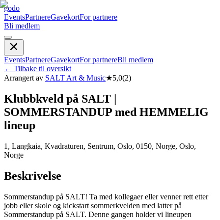
godo
Events
Partnere
Gavekort
For partnere
Bli medlem
Events
Partnere
Gavekort
For partnere
Bli medlem
←
Tilbake til oversikt
Arrangert av
SALT Art & Music
★
5,0
(
2
)
Klubbkveld på SALT |
SOMMERSTANDUP med HEMMELIG
lineup
1, Langkaia, Kvadraturen, Sentrum, Oslo, 0150, Norge, Oslo,
Norge
Beskrivelse
Sommerstandup på SALT! Ta med kollegaer eller venner rett etter
jobb eller skole og kickstart sommerkvelden med latter på
Sommerstandup på SALT. Denne gangen holder vi lineupen