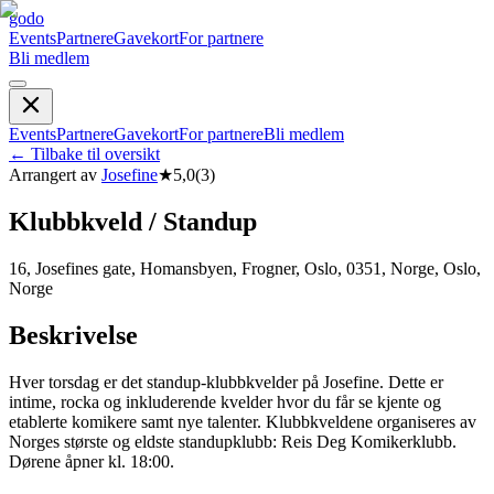
godo
Events
Partnere
Gavekort
For partnere
Bli medlem
Events
Partnere
Gavekort
For partnere
Bli medlem
←
Tilbake til oversikt
Arrangert av
Josefine
★
5,0
(
3
)
Klubbkveld / Standup
16, Josefines gate, Homansbyen, Frogner, Oslo, 0351, Norge, Oslo,
Norge
Beskrivelse
Hver torsdag er det standup-klubbkvelder på Josefine. Dette er
intime, rocka og inkluderende kvelder hvor du får se kjente og
etablerte komikere samt nye talenter. Klubbkveldene organiseres av
Norges største og eldste standupklubb: Reis Deg Komikerklubb.
Dørene åpner kl. 18:00.