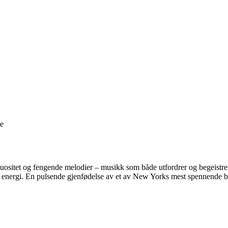
ge
uositet og fengende melodier – musikk som både utfordrer og begeistrer
g ny energi. En pulsende gjenfødelse av et av New Yorks mest spennen