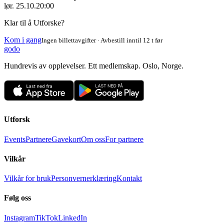
lør. 25.10.
20:00
Klar til å Utforske?
Kom i gang
Ingen billettavgifter · Avbestill inntil 12 t før
godo
Hundrevis av opplevelser. Ett medlemskap. Oslo, Norge.
Utforsk
Events
Partnere
Gavekort
Om oss
For partnere
Vilkår
Vilkår for bruk
Personvernerklæring
Kontakt
Følg oss
Instagram
TikTok
LinkedIn