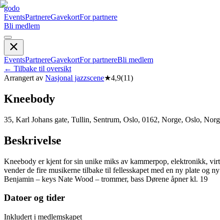
godo
Events
Partnere
Gavekort
For partnere
Bli medlem
Events
Partnere
Gavekort
For partnere
Bli medlem
←
Tilbake til oversikt
Arrangert av
Nasjonal jazzscene
★
4,9
(
11
)
Kneebody
35, Karl Johans gate, Tullin, Sentrum, Oslo, 0162, Norge, Oslo, Nor
Beskrivelse
Kneebody er kjent for sin unike miks av kammerpop, elektronikk, virt
vender de fire musikerne tilbake til fellesskapet med en ny plate o
Benjamin – keys Nate Wood – trommer, bass Dørene åpner kl. 19
Datoer og tider
Inkludert i medlemskapet