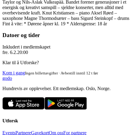
Taylor og Nils-Aslak Valkeapää. Bandet forener generasjoner i et
energisk og kreativt samspill – sjeldne konserter, men alltid med
overbevisende kraft. Knut Kristiansen – piano Aksel Røed –
saxophone Magne Thormodsæter – bass Sigurd Steinkopf – drums
Fint å vite: * Dørene åpner kl. 19 * Aldersgrense: 18 år
Datoer og tider
Inkludert i medlemskapet
fre. 6.2.
20:00
Klar til å Utforske?
Kom i gang
Ingen billettavgifter · Avbestill inntil 12 t før
godo
Hundrevis av opplevelser. Ett medlemskap. Oslo, Norge.
Utforsk
Events
Partnere
Gavekort
Om oss
For partnere