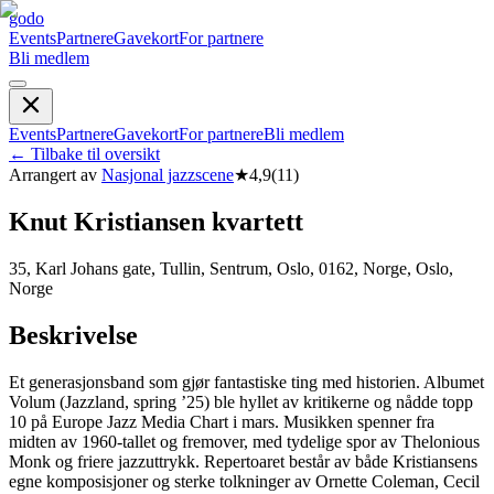
godo
Events
Partnere
Gavekort
For partnere
Bli medlem
Events
Partnere
Gavekort
For partnere
Bli medlem
←
Tilbake til oversikt
Arrangert av
Nasjonal jazzscene
★
4,9
(
11
)
Knut Kristiansen kvartett
35, Karl Johans gate, Tullin, Sentrum, Oslo, 0162, Norge, Oslo,
Norge
Beskrivelse
Et generasjonsband som gjør fantastiske ting med historien. Albumet
Volum (Jazzland, spring ’25) ble hyllet av kritikerne og nådde topp
10 på Europe Jazz Media Chart i mars. Musikken spenner fra
midten av 1960-tallet og fremover, med tydelige spor av Thelonious
Monk og friere jazzuttrykk. Repertoaret består av både Kristiansens
egne komposisjoner og sterke tolkninger av Ornette Coleman, Cecil