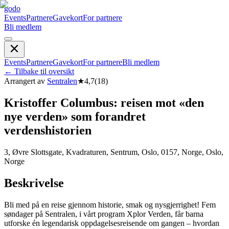
godo
Events
Partnere
Gavekort
For partnere
Bli medlem
Events
Partnere
Gavekort
For partnere
Bli medlem
←
Tilbake til oversikt
Arrangert av
Sentralen
★
4,7
(
18
)
Kristoffer Columbus: reisen mot «den
nye verden» som forandret
verdenshistorien
3, Øvre Slottsgate, Kvadraturen, Sentrum, Oslo, 0157, Norge, Oslo,
Norge
Beskrivelse
Bli med på en reise gjennom historie, smak og nysgjerrighet! Fem
søndager på Sentralen, i vårt program Xplor Verden, får barna
utforske én legendarisk oppdagelsesreisende om gangen – hvordan