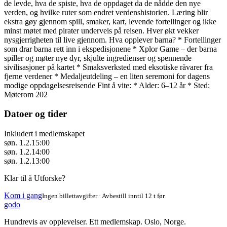
de levde, hva de spiste, hva de oppdaget da de nådde den nye
verden, og hvilke ruter som endret verdenshistorien. Læring blir
ekstra gøy gjennom spill, smaker, kart, levende fortellinger og ikke
minst møtet med pirater underveis på reisen. Hver økt vekker
nysgjerrigheten til live gjennom. Hva opplever barna? * Fortellinger
som drar barna rett inn i ekspedisjonene * Xplor Game – der barna
spiller og møter nye dyr, skjulte ingredienser og spennende
sivilisasjoner på kartet * Smaksverksted med eksotiske råvarer fra
fjerne verdener * Medaljeutdeling – en liten seremoni for dagens
modige oppdagelsesreisende Fint å vite: * Alder: 6–12 år * Sted:
Møterom 202
Datoer og tider
Inkludert i medlemskapet
søn. 1.2.
15:00
søn. 1.2.
14:00
søn. 1.2.
13:00
Klar til å Utforske?
Kom i gang
Ingen billettavgifter · Avbestill inntil 12 t før
godo
Hundrevis av opplevelser. Ett medlemskap. Oslo, Norge.