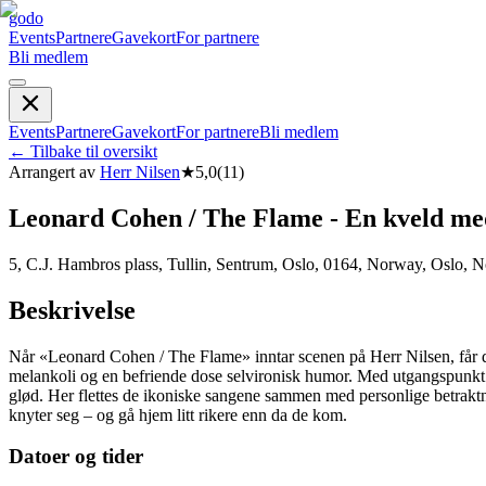
godo
Events
Partnere
Gavekort
For partnere
Bli medlem
Events
Partnere
Gavekort
For partnere
Bli medlem
←
Tilbake til oversikt
Arrangert av
Herr Nilsen
★
5,0
(
11
)
Leonard Cohen / The Flame - En kveld me
5, C.J. Hambros plass, Tullin, Sentrum, Oslo, 0164, Norway, Oslo, 
Beskrivelse
Når «Leonard Cohen / The Flame» inntar scenen på Herr Nilsen, får du
melankoli og en befriende dose selvironisk humor. Med utgangspunkt i
glød. Her flettes de ikoniske sangene sammen med personlige betraktni
knyter seg – og gå hjem litt rikere enn da de kom.
Datoer og tider