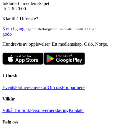
Inkludert i medlemskapet
tir. 2.6.
20:00
Klar til å Utforske?
Kom i gang
Ingen billettavgifter · Avbestill inntil 12 t før
godo
Hundrevis av opplevelser. Ett medlemskap. Oslo, Norge.
Utforsk
Events
Partnere
Gavekort
Om oss
For partnere
Vilkår
Vilkår for bruk
Personvernerklæring
Kontakt
Følg oss