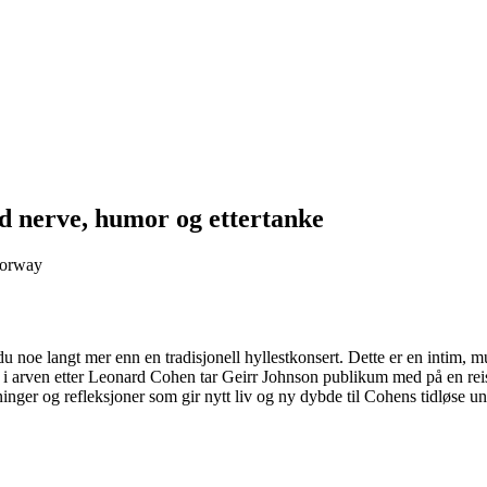
d nerve, humor og ettertanke
Norway
 noe langt mer enn en tradisjonell hyllestkonsert. Dette er en intim, 
 arven etter Leonard Cohen tar Geirr Johnson publikum med på en reise g
nger og refleksjoner som gir nytt liv og ny dybde til Cohens tidløse un