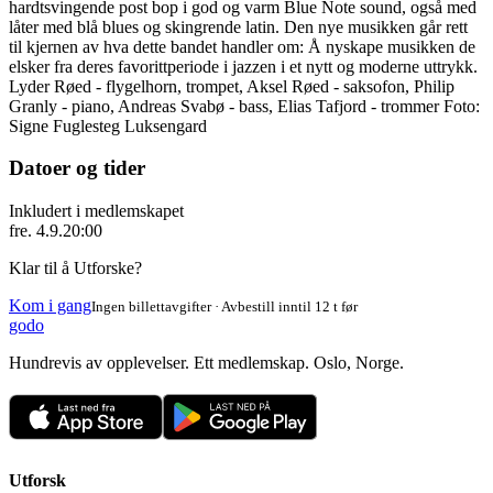
hardtsvingende post bop i god og varm Blue Note sound, også med
låter med blå blues og skingrende latin. Den nye musikken går rett
til kjernen av hva dette bandet handler om: Å nyskape musikken de
elsker fra deres favorittperiode i jazzen i et nytt og moderne uttrykk.
Lyder Røed - flygelhorn, trompet, Aksel Røed - saksofon, Philip
Granly - piano, Andreas Svabø - bass, Elias Tafjord - trommer Foto:
Signe Fuglesteg Luksengard
Datoer og tider
Inkludert i medlemskapet
fre. 4.9.
20:00
Klar til å Utforske?
Kom i gang
Ingen billettavgifter · Avbestill inntil 12 t før
godo
Hundrevis av opplevelser. Ett medlemskap. Oslo, Norge.
Utforsk