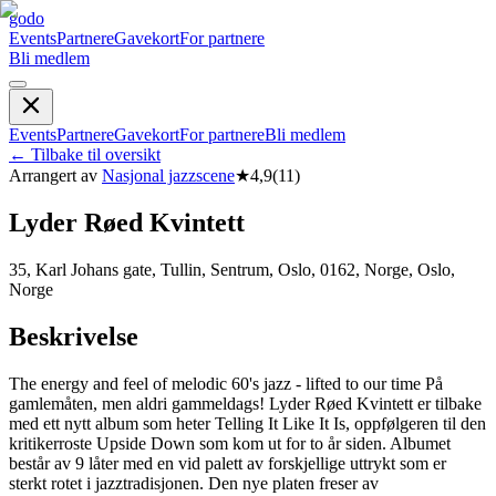
godo
Events
Partnere
Gavekort
For partnere
Bli medlem
Events
Partnere
Gavekort
For partnere
Bli medlem
←
Tilbake til oversikt
Arrangert av
Nasjonal jazzscene
★
4,9
(
11
)
Lyder Røed Kvintett
35, Karl Johans gate, Tullin, Sentrum, Oslo, 0162, Norge, Oslo,
Norge
Beskrivelse
The energy and feel of melodic 60's jazz - lifted to our time På
gamlemåten, men aldri gammeldags! Lyder Røed Kvintett er tilbake
med ett nytt album som heter Telling It Like It Is, oppfølgeren til den
kritikerroste Upside Down som kom ut for to år siden. Albumet
består av 9 låter med en vid palett av forskjellige uttrykt som er
sterkt rotet i jazztradisjonen. Den nye platen freser av