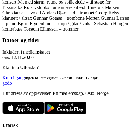
konsert fylt med sjarm, rytme og spilleglede – til støtte for
Eiksmarka Rotaryklubbs humanitære arbeid. Line-up: Majken
Christiansen – vokal Anders Bjørnstad – trompet Georg Reiss –
klarinett / altsax Gunnar Gotaas – trombone Morten Gunnar Larsen
– piano Børre Frydenlund – banjo / gitar / vokal Sebastian Haugen –
kontrabass Torstein Ellingsen – trommer
Datoer og tider
Inkludert i medlemskapet
ons. 12.11.
20:00
Klar til å Utforske?
Kom i gang
Ingen billettavgifter · Avbestill inntil 12 t før
godo
Hundrevis av opplevelser. Ett medlemskap. Oslo, Norge.
Utforsk