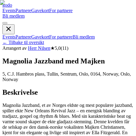
godo
Events
Partnere
Gavekort
For partnere
Bli medlem
Events
Partnere
Gavekort
For partnere
Bli medlem
←
Tilbake til oversikt
Arrangert av
Herr Nilsen
★
5,0
(
11
)
Magnolia Jazzband med Majken
5, C.J. Hambros plass, Tullin, Sentrum, Oslo, 0164, Norway, Oslo,
Norway
Beskrivelse
Magnolia Jazzband, et av Norges eldste og mest populære jazzband,
spiller ekte New Orleans Revival Jazz – en energisk blanding av
tradjazz, gospel og rhythm & blues. Med sin karakteristiske beat og
varme sound skaper de ekte gladjazz-stemning. Denne kvelden får
de selskap av den dansk-norske vokalisten Majken Christiansen,
kjent for sin elegante og livlige stil inspirert av Ella Fitzgerald. En