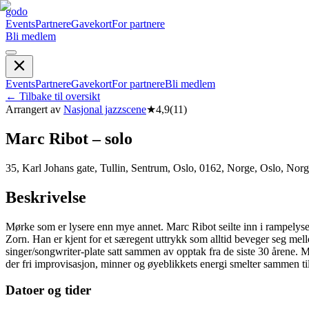
godo
Events
Partnere
Gavekort
For partnere
Bli medlem
Events
Partnere
Gavekort
For partnere
Bli medlem
←
Tilbake til oversikt
Arrangert av
Nasjonal jazzscene
★
4,9
(
11
)
Marc Ribot – solo
35, Karl Johans gate, Tullin, Sentrum, Oslo, 0162, Norge, Oslo, Nor
Beskrivelse
Mørke som er lysere enn mye annet. Marc Ribot seilte inn i rampelyset
Zorn. Han er kjent for et særegent uttrykk som alltid beveger seg me
singer/songwriter-plate satt sammen av opptak fra de siste 30 årene. Mu
der fri improvisasjon, minner og øyeblikkets energi smelter sammen til 
Datoer og tider