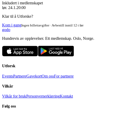
Inkludert i medlemskapet
lør. 24.1.
20:00
Klar til å Utforske?
Kom i gang
Ingen billettavgifter · Avbestill inntil 12 t før
godo
Hundrevis av opplevelser. Ett medlemskap. Oslo, Norge.
Utforsk
Events
Partnere
Gavekort
Om oss
For partnere
Vilkår
Vilkår for bruk
Personvernerklæring
Kontakt
Følg oss