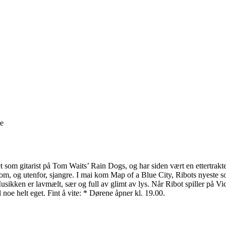
ge
 som gitarist på Tom Waits’ Rain Dogs, og har siden vært en ettertrakt
llom, og utenfor, sjangre. I mai kom Map of a Blue City, Ribots nyeste 
sikken er lavmælt, sær og full av glimt av lys. Når Ribot spiller på Vic
noe helt eget. Fint å vite: * Dørene åpner kl. 19.00.