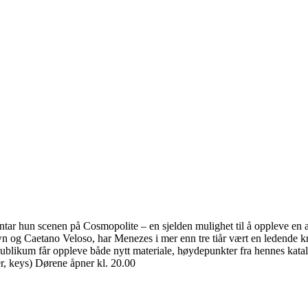
ntar hun scenen på Cosmopolite – en sjelden mulighet til å oppleve en 
own og Caetano Veloso, har Menezes i mer enn tre tiår vært en ledend
blikum får oppleve både nytt materiale, høydepunkter fra hennes katalo
r, keys) Dørene åpner kl. 20.00