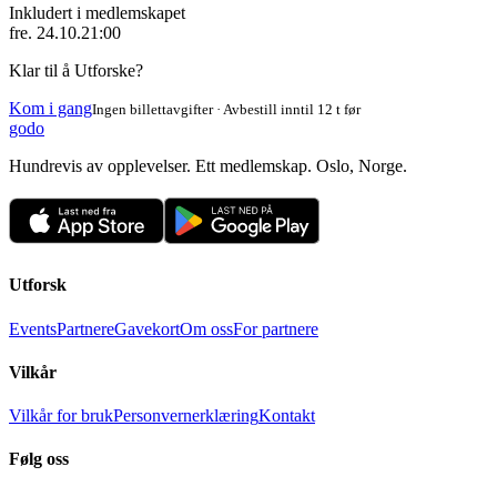
Inkludert i medlemskapet
fre. 24.10.
21:00
Klar til å Utforske?
Kom i gang
Ingen billettavgifter · Avbestill inntil 12 t før
godo
Hundrevis av opplevelser. Ett medlemskap. Oslo, Norge.
Utforsk
Events
Partnere
Gavekort
Om oss
For partnere
Vilkår
Vilkår for bruk
Personvernerklæring
Kontakt
Følg oss