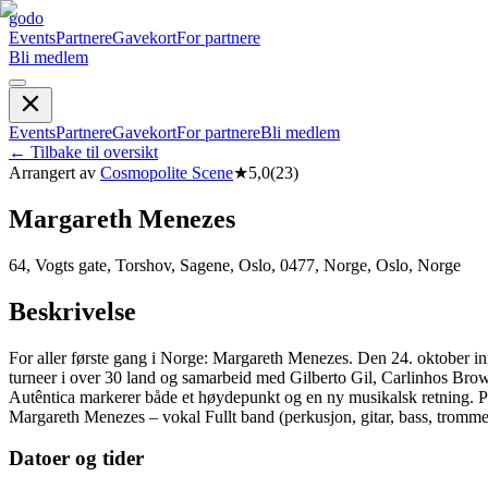
godo
Events
Partnere
Gavekort
For partnere
Bli medlem
Events
Partnere
Gavekort
For partnere
Bli medlem
←
Tilbake til oversikt
Arrangert av
Cosmopolite Scene
★
5,0
(
23
)
Margareth Menezes
64, Vogts gate, Torshov, Sagene, Oslo, 0477, Norge, Oslo, Norge
Beskrivelse
For aller første gang i Norge: Margareth Menezes. Den 24. oktober in
turneer i over 30 land og samarbeid med Gilberto Gil, Carlinhos Br
Autêntica markerer både et høydepunkt og en ny musikalsk retning. Pu
Margareth Menezes – vokal Fullt band (perkusjon, gitar, bass, tromme
Datoer og tider