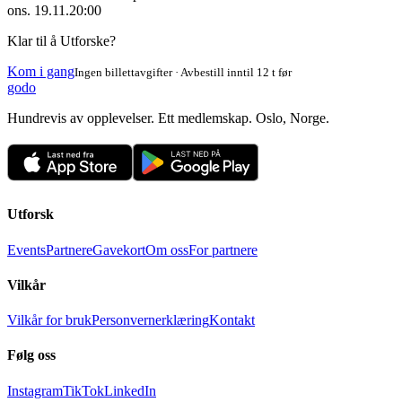
ons. 19.11.
20:00
Klar til å Utforske?
Kom i gang
Ingen billettavgifter · Avbestill inntil 12 t før
godo
Hundrevis av opplevelser. Ett medlemskap. Oslo, Norge.
Utforsk
Events
Partnere
Gavekort
Om oss
For partnere
Vilkår
Vilkår for bruk
Personvernerklæring
Kontakt
Følg oss
Instagram
TikTok
LinkedIn