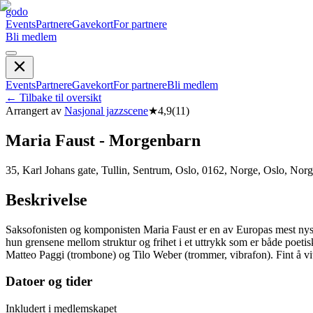
godo
Events
Partnere
Gavekort
For partnere
Bli medlem
Events
Partnere
Gavekort
For partnere
Bli medlem
←
Tilbake til oversikt
Arrangert av
Nasjonal jazzscene
★
4,9
(
11
)
Maria Faust - Morgenbarn
35, Karl Johans gate, Tullin, Sentrum, Oslo, 0162, Norge, Oslo, Nor
Beskrivelse
Saksofonisten og komponisten Maria Faust er en av Europas mest ny
hun grensene mellom struktur og frihet i et uttrykk som er både poetis
Matteo Paggi (trombone) og Tilo Weber (trommer, vibrafon). Fint å vi
Datoer og tider
Inkludert i medlemskapet