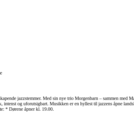
ge
skapende jazzstemmer. Med sin nye trio Morgenbarn – sammen med Matt
k, intenst og uforutsigbart. Musikken er en hyllest til jazzens åpne land
te: * Dørene åpner kl. 19.00.