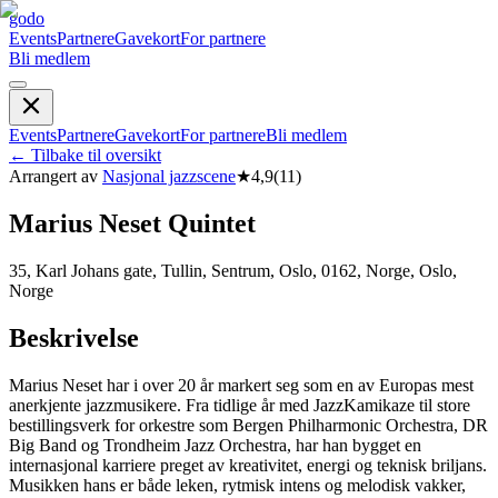
godo
Events
Partnere
Gavekort
For partnere
Bli medlem
Events
Partnere
Gavekort
For partnere
Bli medlem
←
Tilbake til oversikt
Arrangert av
Nasjonal jazzscene
★
4,9
(
11
)
Marius Neset Quintet
35, Karl Johans gate, Tullin, Sentrum, Oslo, 0162, Norge, Oslo,
Norge
Beskrivelse
Marius Neset har i over 20 år markert seg som en av Europas mest
anerkjente jazzmusikere. Fra tidlige år med JazzKamikaze til store
bestillingsverk for orkestre som Bergen Philharmonic Orchestra, DR
Big Band og Trondheim Jazz Orchestra, har han bygget en
internasjonal karriere preget av kreativitet, energi og teknisk briljans.
Musikken hans er både leken, rytmisk intens og melodisk vakker,