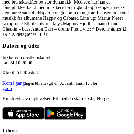
med brå taktskifter og stor dynamikk. Med seg har han et
håndplukket band med musikere fra England og Sverige, flere av
dem nære samarbeidspartnere gjennom mange år. Konserten henter
musikk fra albumene Happy og Cabaret. Line-up: Marius Neset –
saxophone Elliot Galvin – keys Magnus Hjorth – piano Conor
Chaplin – bass Anton Eger – drums Fint å vite: * Dørene åpner kl.
19 * Aldersgrense 18 år
Datoer og tider
Inkludert i medlemskapet
lør. 24.10.
20:00
Klar til å Utforske?
Kom i gang
Ingen billettavgifter · Avbestill inntil 12 t før
godo
Hundrevis av opplevelser. Ett medlemskap. Oslo, Norge.
Utforsk