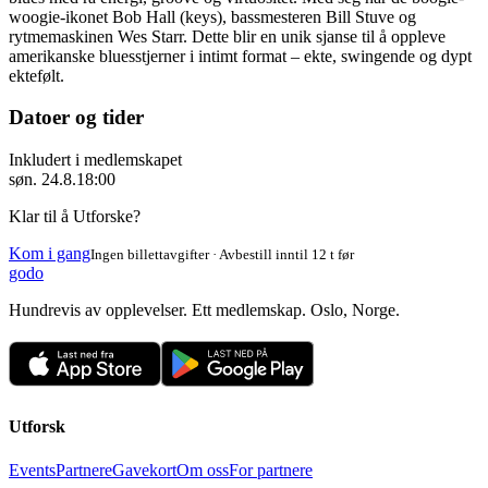
woogie-ikonet Bob Hall (keys), bassmesteren Bill Stuve og
rytmemaskinen Wes Starr. Dette blir en unik sjanse til å oppleve
amerikanske bluesstjerner i intimt format – ekte, swingende og dypt
ektefølt.
Datoer og tider
Inkludert i medlemskapet
søn. 24.8.
18:00
Klar til å Utforske?
Kom i gang
Ingen billettavgifter · Avbestill inntil 12 t før
godo
Hundrevis av opplevelser. Ett medlemskap. Oslo, Norge.
Utforsk
Events
Partnere
Gavekort
Om oss
For partnere