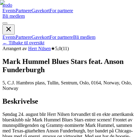
godo
Events
Partnere
Gavekort
For partnere
Bli medlem
Events
Partnere
Gavekort
For partnere
Bli medlem
←
Tilbake til oversikt
Arrangert av
Herr Nilsen
★
5,0
(
11
)
Mark Hummel Blues Stars feat. Anson
Funderburgh
5, C.J. Hambros plass, Tullin, Sentrum, Oslo, 0164, Norway, Oslo,
Norway
Beskrivelse
Søndag 24. august blir Herr Nilsen forvandlet til en ekte amerikansk
bluesklubb når Mark Hummel Blues Stars entrer scenen! Frontet av
munnspilllegenden og Grammy-nominerte Mark Hummel, sammen
med Texas-gitarhelten Anson Funderburgh, byr bandet på Chicago-
blues med rå energi, groove og virtuositet. Med seg har de boogie-