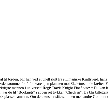
il Jorden, blir han ved et uhell skilt fra sitt magiske Kraftsverd, hans 
 verdensrommet for å forsvare hjemplaneten mot Skeletors onde krefter. 
igste mannen i universet! Regi: Travis Knight Fint å vite: * Du kan book
år du til "Bookings" i appen og trykker "Check in". Da blir billetten(e
isk plasser sammen. Om dere ønsker sitte sammen med andre Godo-med