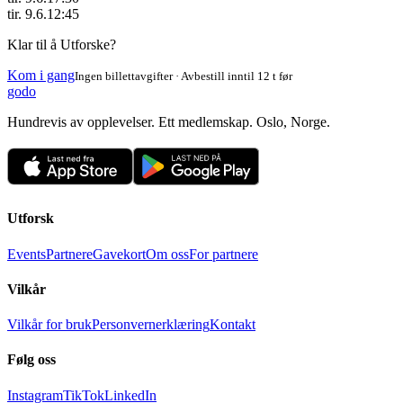
tir. 9.6.
12:45
Klar til å Utforske?
Kom i gang
Ingen billettavgifter · Avbestill inntil 12 t før
godo
Hundrevis av opplevelser. Ett medlemskap. Oslo, Norge.
Utforsk
Events
Partnere
Gavekort
Om oss
For partnere
Vilkår
Vilkår for bruk
Personvernerklæring
Kontakt
Følg oss
Instagram
TikTok
LinkedIn