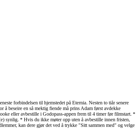
eneste forbindelsen til hjemstedet på Eternia. Nesten to tiår senere
For å beseire en så mektig fiende må prins Adam først avdekke
e eller avbestille i Godopass-appen frem til 4 timer før filmstart. *
) synlig. * Hvis du ikke møter opp uten å avbestille innen fristen,
lemmer, kan dere gjør det ved å trykke "Sitt sammen med" og velge