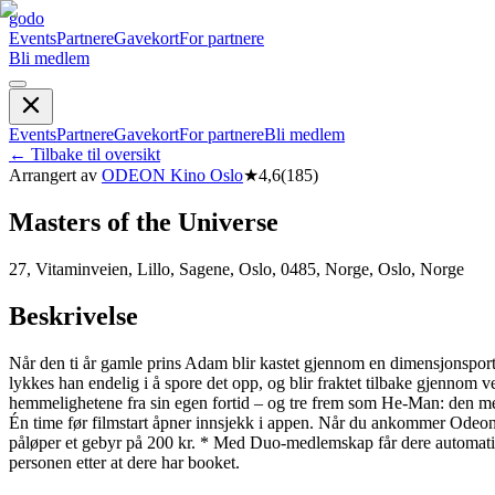
godo
Events
Partnere
Gavekort
For partnere
Bli medlem
Events
Partnere
Gavekort
For partnere
Bli medlem
←
Tilbake til oversikt
Arrangert av
ODEON Kino Oslo
★
4,6
(
185
)
Masters of the Universe
27, Vitaminveien, Lillo, Sagene, Oslo, 0485, Norge, Oslo, Norge
Beskrivelse
Når den ti år gamle prins Adam blir kastet gjennom en dimensjonsportal t
lykkes han endelig i å spore det opp, og blir fraktet tilbake gjennom
hemmelighetene fra sin egen fortid – og tre frem som He-Man: den mekt
Én time før filmstart åpner innsjekk i appen. Når du ankommer Odeon, g
påløper et gebyr på 200 kr. * Med Duo-medlemskap får dere automat
personen etter at dere har booket.