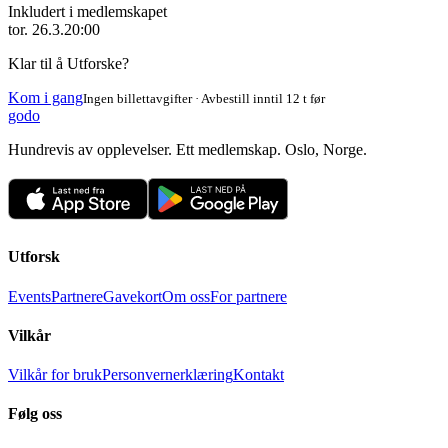
Inkludert i medlemskapet
tor. 26.3.
20:00
Klar til å Utforske?
Kom i gang
Ingen billettavgifter · Avbestill inntil 12 t før
godo
Hundrevis av opplevelser. Ett medlemskap. Oslo, Norge.
Utforsk
Events
Partnere
Gavekort
Om oss
For partnere
Vilkår
Vilkår for bruk
Personvernerklæring
Kontakt
Følg oss