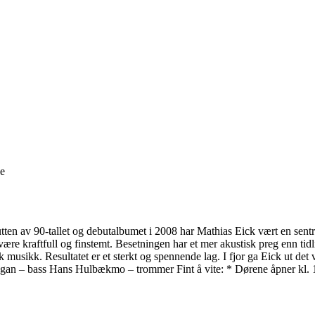
ge
utten av 90-tallet og debutalbumet i 2008 har Mathias Eick vært en sentr
re kraftfull og finstemt. Besetningen har et mer akustisk preg enn t
sk musikk. Resultatet er et sterkt og spennende lag. I fjor ga Eick ut d
ågan – bass Hans Hulbækmo – trommer Fint å vite: * Dørene åpner kl. 