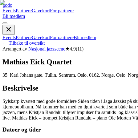
godo
Events
Partnere
Gavekort
For partnere
Bli medlem
Events
Partnere
Gavekort
For partnere
Bli medlem
←
Tilbake til oversikt
Arrangert av
Nasjonal jazzscene
★
4,9
(
11
)
Mathias Eick Quartet
35, Karl Johans gate, Tullin, Sentrum, Oslo, 0162, Norge, Oslo, Nor
Beskrivelse
Sylskarp kvartett med gode formidlere Siden tiden i Jaga Jazzist på sl
kjernepublikum. Nå kommer han med en tight kvartett som både kan væ
jazzen, mens Kristjan Randalu tilfører impulser fra samtids- og klassi
live. Mathias Eick – trompet Kristjan Randalu – piano Ole Morten V
Datoer og tider