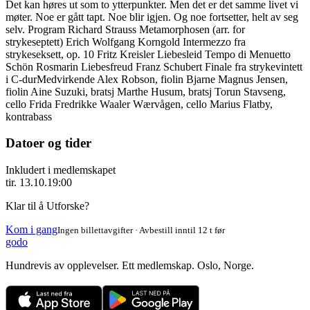
Det kan høres ut som to ytterpunkter. Men det er det samme livet vi
møter. Noe er gått tapt. Noe blir igjen. Og noe fortsetter, helt av seg
selv. Program Richard Strauss Metamorphosen (arr. for
strykeseptett) Erich Wolfgang Korngold Intermezzo fra
strykeseksett, op. 10 Fritz Kreisler Liebesleid Tempo di Menuetto
Schön Rosmarin Liebesfreud Franz Schubert Finale fra strykevintett
i C-dur ​ Medvirkende Alex Robson, fiolin Bjarne Magnus Jensen,
fiolin Aine Suzuki, bratsj Marthe Husum, bratsj Torun Stavseng,
cello Frida Fredrikke Waaler Wærvågen, cello Marius Flatby,
kontrabass
Datoer og tider
Inkludert i medlemskapet
tir. 13.10.
19:00
Klar til å Utforske?
Kom i gang
Ingen billettavgifter · Avbestill inntil 12 t før
godo
Hundrevis av opplevelser. Ett medlemskap. Oslo, Norge.