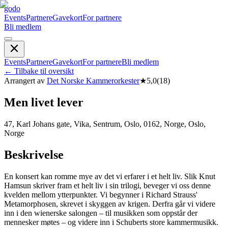
godo
Events
Partnere
Gavekort
For partnere
Bli medlem
Events
Partnere
Gavekort
For partnere
Bli medlem
←
Tilbake til oversikt
Arrangert av
Det Norske Kammerorkester
★
5,0
(
18
)
Men livet lever
47, Karl Johans gate, Vika, Sentrum, Oslo, 0162, Norge, Oslo,
Norge
Beskrivelse
En konsert kan romme mye av det vi erfarer i et helt liv. Slik Knut
Hamsun skriver fram et helt liv i sin trilogi, beveger vi oss denne
kvelden mellom ytterpunkter. Vi begynner i Richard Strauss'
Metamorphosen, skrevet i skyggen av krigen. Derfra går vi videre
inn i den wienerske salongen – til musikken som oppstår der
mennesker møtes – og videre inn i Schuberts store kammermusikk.