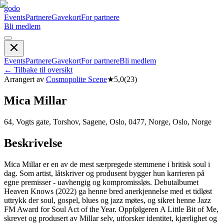
godo
Events
Partnere
Gavekort
For partnere
Bli medlem
Events
Partnere
Gavekort
For partnere
Bli medlem
←
Tilbake til oversikt
Arrangert av
Cosmopolite Scene
★
5,0
(
23
)
Mica Millar
64, Vogts gate, Torshov, Sagene, Oslo, 0477, Norge, Oslo, Norge
Beskrivelse
Mica Millar er en av de mest særpregede stemmene i britisk soul i
dag. Som artist, låtskriver og produsent bygger hun karrieren på
egne premisser - uavhengig og kompromissløs. Debutalbumet
Heaven Knows (2022) ga henne bred anerkjennelse med et tidløst
uttrykk der soul, gospel, blues og jazz møtes, og sikret henne Jazz
FM Award for Soul Act of the Year. Oppfølgeren A Little Bit of Me,
skrevet og produsert av Millar selv, utforsker identitet, kjærlighet og