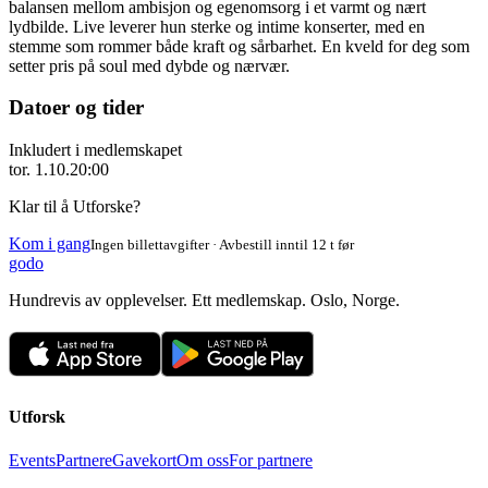
balansen mellom ambisjon og egenomsorg i et varmt og nært
lydbilde. Live leverer hun sterke og intime konserter, med en
stemme som rommer både kraft og sårbarhet. En kveld for deg som
setter pris på soul med dybde og nærvær.
Datoer og tider
Inkludert i medlemskapet
tor. 1.10.
20:00
Klar til å Utforske?
Kom i gang
Ingen billettavgifter · Avbestill inntil 12 t før
godo
Hundrevis av opplevelser. Ett medlemskap. Oslo, Norge.
Utforsk
Events
Partnere
Gavekort
Om oss
For partnere