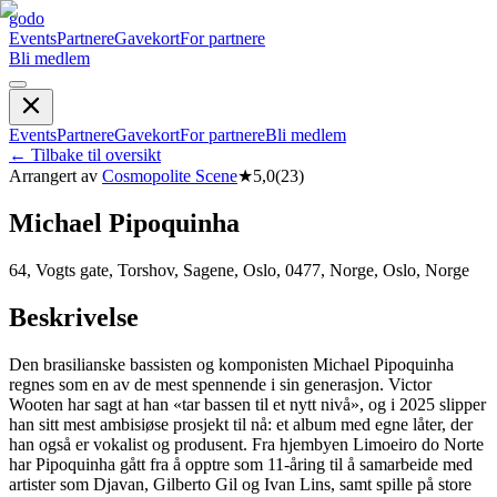
godo
Events
Partnere
Gavekort
For partnere
Bli medlem
Events
Partnere
Gavekort
For partnere
Bli medlem
←
Tilbake til oversikt
Arrangert av
Cosmopolite Scene
★
5,0
(
23
)
Michael Pipoquinha
64, Vogts gate, Torshov, Sagene, Oslo, 0477, Norge, Oslo, Norge
Beskrivelse
Den brasilianske bassisten og komponisten Michael Pipoquinha
regnes som en av de mest spennende i sin generasjon. Victor
Wooten har sagt at han «tar bassen til et nytt nivå», og i 2025 slipper
han sitt mest ambisiøse prosjekt til nå: et album med egne låter, der
han også er vokalist og produsent. Fra hjembyen Limoeiro do Norte
har Pipoquinha gått fra å opptre som 11-åring til å samarbeide med
artister som Djavan, Gilberto Gil og Ivan Lins, samt spille på store