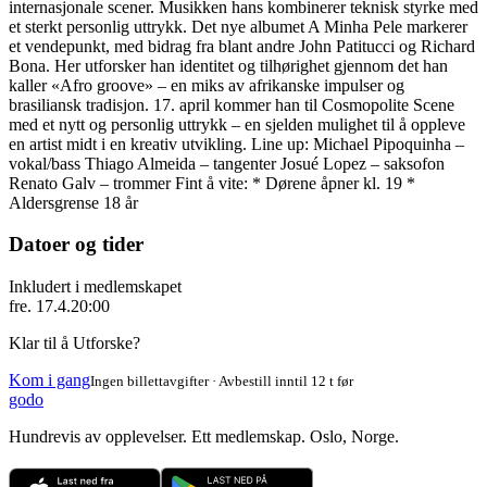
internasjonale scener. Musikken hans kombinerer teknisk styrke med
et sterkt personlig uttrykk. Det nye albumet A Minha Pele markerer
et vendepunkt, med bidrag fra blant andre John Patitucci og Richard
Bona. Her utforsker han identitet og tilhørighet gjennom det han
kaller «Afro groove» – en miks av afrikanske impulser og
brasiliansk tradisjon. 17. april kommer han til Cosmopolite Scene
med et nytt og personlig uttrykk – en sjelden mulighet til å oppleve
en artist midt i en kreativ utvikling. Line up: Michael Pipoquinha –
vokal/bass Thiago Almeida – tangenter Josué Lopez – saksofon
Renato Galv – trommer Fint å vite: * Dørene åpner kl. 19 *
Aldersgrense 18 år
Datoer og tider
Inkludert i medlemskapet
fre. 17.4.
20:00
Klar til å Utforske?
Kom i gang
Ingen billettavgifter · Avbestill inntil 12 t før
godo
Hundrevis av opplevelser. Ett medlemskap. Oslo, Norge.