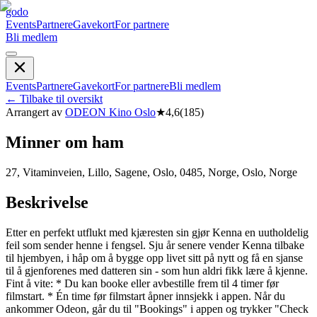
godo
Events
Partnere
Gavekort
For partnere
Bli medlem
Events
Partnere
Gavekort
For partnere
Bli medlem
←
Tilbake til oversikt
Arrangert av
ODEON Kino Oslo
★
4,6
(
185
)
Minner om ham
27, Vitaminveien, Lillo, Sagene, Oslo, 0485, Norge, Oslo, Norge
Beskrivelse
Etter en perfekt utflukt med kjæresten sin gjør Kenna en uutholdelig
feil som sender henne i fengsel. Sju år senere vender Kenna tilbake
til hjembyen, i håp om å bygge opp livet sitt på nytt og få en sjanse
til å gjenforenes med datteren sin - som hun aldri fikk lære å kjenne.
Fint å vite: * Du kan booke eller avbestille frem til 4 timer før
filmstart. * Én time før filmstart åpner innsjekk i appen. Når du
ankommer Odeon, går du til "Bookings" i appen og trykker "Check