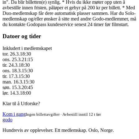
in". Da blir billetten(e) synlig. * Hvis du ikke møter opp uten å
avbestille innen fristen, påløper et gebyr på 200 kr per billett. * Med
Duo-medlemskap får dere automatisk plasser sammen. Har du Solo-
medlemskap og/eller ønsker å sitte med andre Godo-medlemmer, må
du kontakte Godopass kundeservice senest 24 timer før filmstart.
Datoer og tider
Inkludert i medlemskapet
tor. 26.3.
18:30
ons. 25.3.
21:15
tir. 24.3.
18:30
ons. 18.3.
15:30
tir. 17.3.
15:30
man. 16.3.
15:30
søn. 15.3.
20:45
lør. 14.3.
18:00
Klar til å Utforske?
Kom i gang
Ingen billettavgifter · Avbestill inntil 12 t før
godo
Hundrevis av opplevelser. Ett medlemskap. Oslo, Norge.