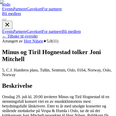
godo
Events
Partnere
Gavekort
For partnere
Bli medlem
Events
Partnere
Gavekort
For partnere
Bli medlem
←
Tilbake til oversikt
Arrangert av
Herr Nilsen
★
5,0
(
11
)
Minus og Tiril Hognestad tolker Joni
Mitchell
5, C.J. Hambros plass, Tullin, Sentrum, Oslo, 0164, Norway, Oslo,
Norway
Beskrivelse
Onsdag 29. juli kl. 20:00 inviterer Minus og Tiril Hognestad til en
stemningsfull konsert viet en av musikkhistoriens mest
betydningsfulle låtskrivere. Etter to år med utsolgte konserter og
strålende mottakelse på Vespa & Humla i Oslo, tar de nå det
kritikerroste Joni Mitchell-prosjektet til Herr Nilsen. Publikum får