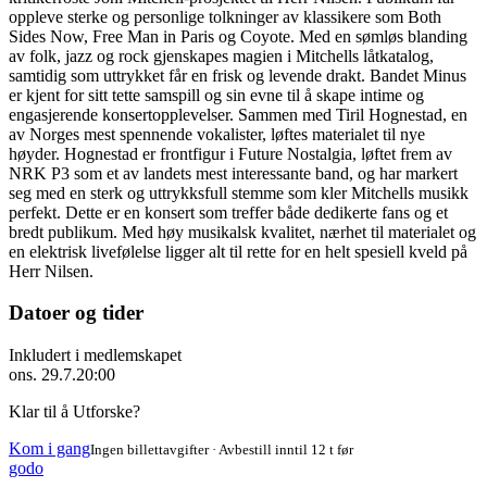
oppleve sterke og personlige tolkninger av klassikere som Both
Sides Now, Free Man in Paris og Coyote. Med en sømløs blanding
av folk, jazz og rock gjenskapes magien i Mitchells låtkatalog,
samtidig som uttrykket får en frisk og levende drakt. Bandet Minus
er kjent for sitt tette samspill og sin evne til å skape intime og
engasjerende konsertopplevelser. Sammen med Tiril Hognestad, en
av Norges mest spennende vokalister, løftes materialet til nye
høyder. Hognestad er frontfigur i Future Nostalgia, løftet frem av
NRK P3 som et av landets mest interessante band, og har markert
seg med en sterk og uttrykksfull stemme som kler Mitchells musikk
perfekt. Dette er en konsert som treffer både dedikerte fans og et
bredt publikum. Med høy musikalsk kvalitet, nærhet til materialet og
en elektrisk livefølelse ligger alt til rette for en helt spesiell kveld på
Herr Nilsen.
Datoer og tider
Inkludert i medlemskapet
ons. 29.7.
20:00
Klar til å Utforske?
Kom i gang
Ingen billettavgifter · Avbestill inntil 12 t før
godo