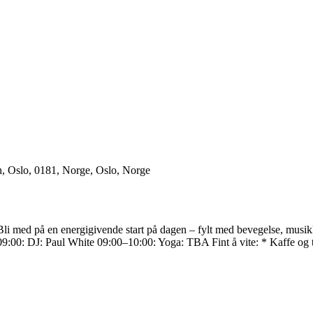
n, Oslo, 0181, Norge, Oslo, Norge
 med på en energigivende start på dagen – fylt med bevegelse, musikk og
–09:00: DJ: Paul White 09:00–10:00: Yoga: TBA Fint å vite: * Kaffe og t