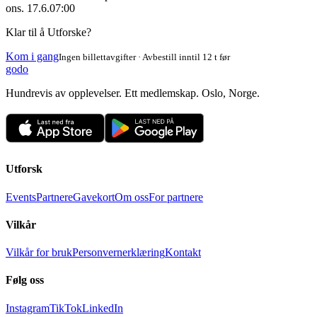
ons. 17.6.
07:00
Klar til å Utforske?
Kom i gang
Ingen billettavgifter · Avbestill inntil 12 t før
godo
Hundrevis av opplevelser. Ett medlemskap. Oslo, Norge.
Utforsk
Events
Partnere
Gavekort
Om oss
For partnere
Vilkår
Vilkår for bruk
Personvernerklæring
Kontakt
Følg oss
Instagram
TikTok
LinkedIn