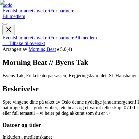
godo
Events
Partnere
Gavekort
For partnere
Bli medlem
Events
Partnere
Gavekort
For partnere
Bli medlem
←
Tilbake til oversikt
Arrangert av
Morning Beat
★
5,0
(
4
)
Morning Beat // Byens Tak
Byens Tak, Folketeaterpassasjen, Regjeringskvartalet, St. Hanshauge
Beskrivelse
Spre vingene dine på taket av Oslo denne nydelige januarmorgenen! Bli
naturlige highs: gode vibber, fete beats og et varmt fellesskap. 07:00
eller full temastil – vi heier på deg akkurat som du er ✨
Datoer og tider
Inkludert i medlemskapet